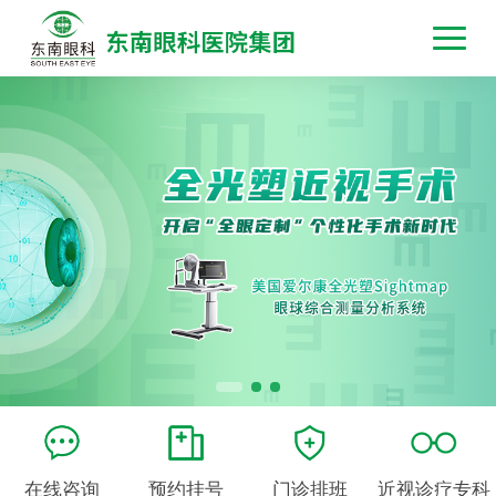
在线咨询
预约挂号
门诊排班
近视诊疗专科