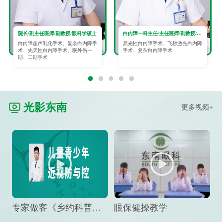
院长/副主任医师/副教授/眼科学硕士
白内障一科主任/主任医师/副教授/眼科学硕士
白内障超声乳化手术、复杂白内障手
屈光性白内障手术、飞秒激光白内障
术、先天性白内障手术、眼外伤一
手术、复杂白内障手术
期、二期手术
光影东南
更多视频+
专家做客《乡约科普》栏目，预防孩子近视竟然这么“简单”
眼保健操教学