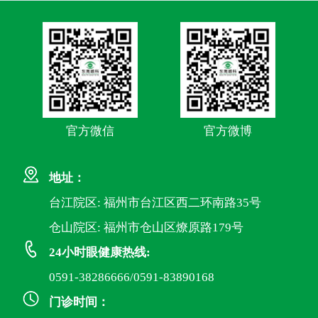
官方微信
官方微博
地址：
台江院区: 福州市台江区西二环南路35号
仓山院区: 福州市仓山区燎原路179号
24小时眼健康热线:
0591-38286666/0591-83890168
门诊时间：