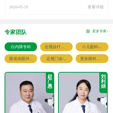
2026-05-19
查看详细
更多专家+
专家团队
白内障专科
近视诊疗专科
小儿眼科/...
眼底病眼外...
近视门诊/...
更多眼科专家
赵
刘
广
利
愚
娟