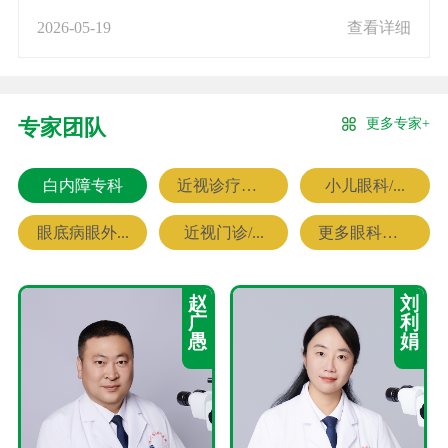
2026-05-19
查看详细
更多专家+
专家团队
白内障专科
近视诊疗专科
小儿眼科/...
眼底病眼外...
近视门诊/...
更多眼科专家
赵
刘
广
利
愚
娟