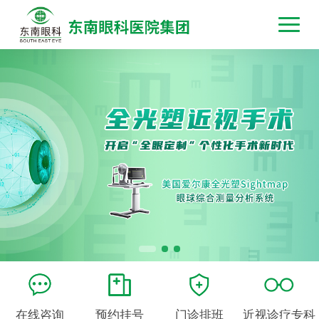
在线咨询
预约挂号
门诊排班
近视诊疗专科