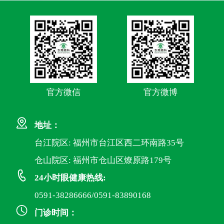
官方微信
官方微博
地址：
台江院区: 福州市台江区西二环南路35号
仓山院区: 福州市仓山区燎原路179号
24小时眼健康热线:
0591-38286666/0591-83890168
门诊时间：