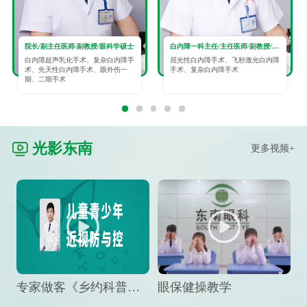
院长/副主任医师/副教授/眼科学硕士
白内障一科主任/主任医师/副教授/眼科学硕士
白内障超声乳化手术、复杂白内障手
屈光性白内障手术、飞秒激光白内障
术、先天性白内障手术、眼外伤一
手术、复杂白内障手术
期、二期手术
光影东南
更多视频+
专家做客《乡约科普》栏目，预防孩子近视竟然这么“简单”
眼保健操教学