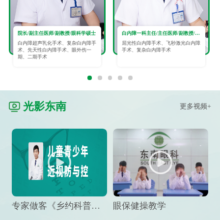
院长/副主任医师/副教授/眼科学硕士
白内障一科主任/主任医师/副教授/眼科学硕士
白内障超声乳化手术、复杂白内障手
屈光性白内障手术、飞秒激光白内障
术、先天性白内障手术、眼外伤一
手术、复杂白内障手术
期、二期手术
光影东南
更多视频+
专家做客《乡约科普》栏目，预防孩子近视竟然这么“简单”
眼保健操教学