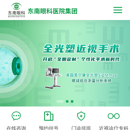
在线咨询
预约挂号
门诊排班
近视诊疗专科