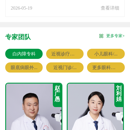
2026-05-19
查看详细
更多专家+
专家团队
白内障专科
近视诊疗专科
小儿眼科/...
眼底病眼外...
近视门诊/...
更多眼科专家
赵
刘
广
利
愚
娟