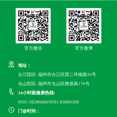
官方微信
官方微博
地址：
台江院区: 福州市台江区西二环南路35号
仓山院区: 福州市仓山区燎原路179号
24小时眼健康热线:
0591-38286666/0591-83890168
门诊时间：