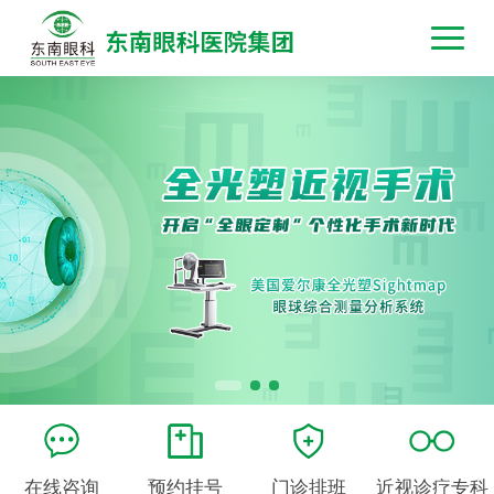
在线咨询
预约挂号
门诊排班
近视诊疗专科