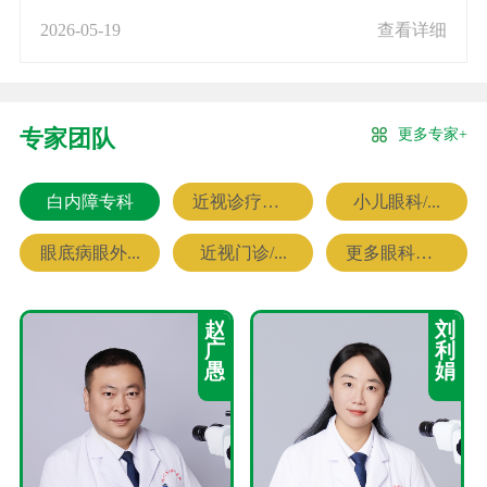
2026-05-19
查看详细
更多专家+
专家团队
白内障专科
近视诊疗专科
小儿眼科/...
眼底病眼外...
近视门诊/...
更多眼科专家
赵
刘
广
利
愚
娟