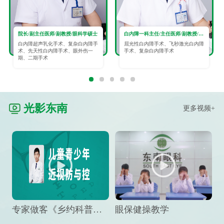
院长/副主任医师/副教授/眼科学硕士
白内障一科主任/主任医师/副教授/眼科学硕士
白内障超声乳化手术、复杂白内障手
屈光性白内障手术、飞秒激光白内障
术、先天性白内障手术、眼外伤一
手术、复杂白内障手术
期、二期手术
光影东南
更多视频+
专家做客《乡约科普》栏目，预防孩子近视竟然这么“简单”
眼保健操教学