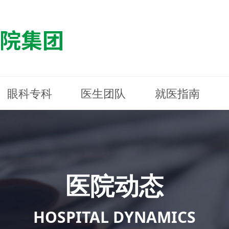
眼科专科
医生团队
就医指南
医院简介
最新动态
白内障专科
白内障专科
门诊指南
防控简介
福清东南眼科医院
医院资质
媒体报道
近视诊疗专科
近视诊疗专科
住院指南
科普知识
连江东南眼科医院
医院文
学术交
小儿眼
小儿眼
住院地
防控资
晋安东
医院环境
光影东南
近视门诊/角膜接触镜科
近视门诊/角膜接触镜科
合肥东南眼科医院
公益活动
老花眼白内障科
老花眼白内障科
佰视佳眼科
医院招
神经眼
神经眼
医院动态
青光眼科
青光眼科
眼眶整形科
眼眶整形科
眼肌眼
眼肌眼
斜弱视科
斜弱视科
HOSPITAL DYNAMICS
眼部整形科
眼部整形科
眼预防
眼预防