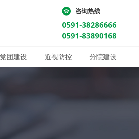
咨询热线
0591-38286666
0591-83890168
党团建设
近视防控
分院建设
化
流
科/医学验光配镜科
科/医学验光配镜科
图
讯
南眼科诊所
医院荣誉
健康科普
眼底病眼外伤科
眼底病眼外伤科
来院路线
防控视频
南京东南眼科医院
聘
科
科
眼表综合科
眼表综合科
眶病科
眶病科
中医眼科
中医眼科
保健科
保健科
白内障三科
白内障三科