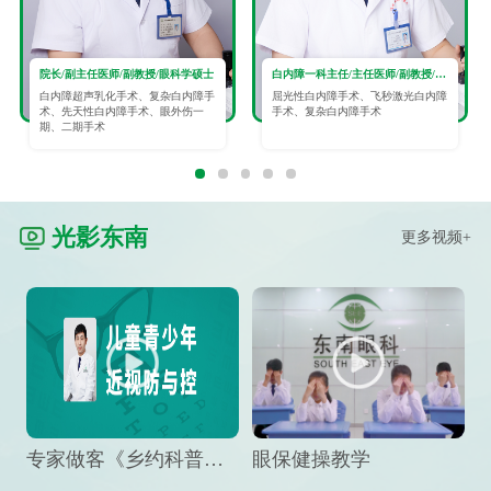
院长/副主任医师/副教授/眼科学硕士
白内障一科主任/主任医师/副教授/眼科学硕士
白内障超声乳化手术、复杂白内障手
屈光性白内障手术、飞秒激光白内障
术、先天性白内障手术、眼外伤一
手术、复杂白内障手术
期、二期手术
光影东南
更多视频+
专家做客《乡约科普》栏目，预防孩子近视竟然这么“简单”
眼保健操教学