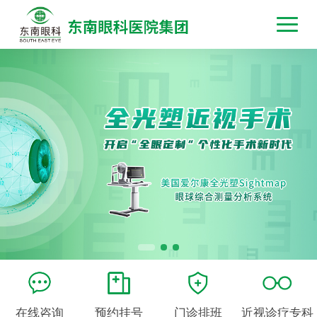
在线咨询
预约挂号
门诊排班
近视诊疗专科