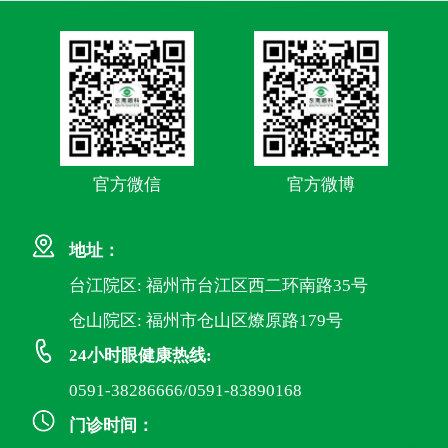
官方微信
官方微博
地址：
台江院区: 福州市台江区西二环南路35号
仓山院区: 福州市仓山区燎原路179号
24小时眼健康热线:
0591-38286666/0591-83890168
门诊时间：