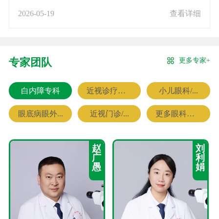
2026-05-19
查看详细
更多专家+
专家团队
白内障专科
近视诊疗专科
小儿眼科/...
眼底病眼外...
近视门诊/...
更多眼科专家
赵
刘
广
利
愚
娟