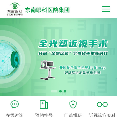
在线咨询
预约挂号
门诊排班
近视诊疗专科