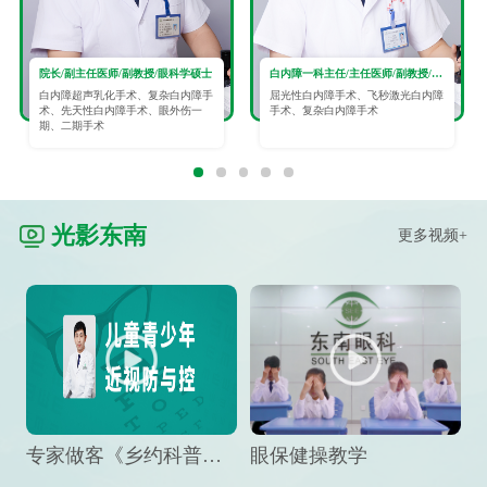
院长/副主任医师/副教授/眼科学硕士
白内障一科主任/主任医师/副教授/眼科学硕士
白内障超声乳化手术、复杂白内障手
屈光性白内障手术、飞秒激光白内障
术、先天性白内障手术、眼外伤一
手术、复杂白内障手术
期、二期手术
光影东南
更多视频+
专家做客《乡约科普》栏目，预防孩子近视竟然这么“简单”
眼保健操教学