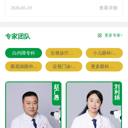
2026-05-19
查看详细
更多专家+
专家团队
白内障专科
近视诊疗专科
小儿眼科/...
眼底病眼外...
近视门诊/...
更多眼科专家
赵
刘
广
利
愚
娟