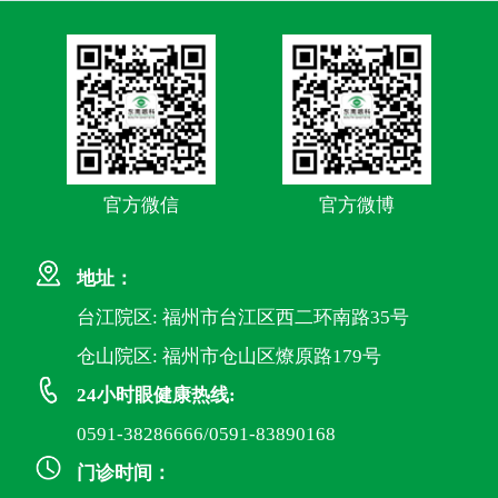
官方微信
官方微博
地址：
台江院区: 福州市台江区西二环南路35号
仓山院区: 福州市仓山区燎原路179号
24小时眼健康热线:
0591-38286666/0591-83890168
门诊时间：