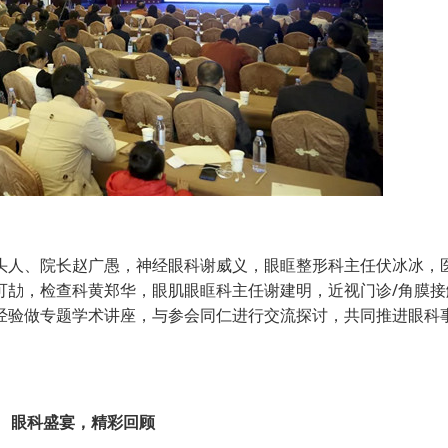
人、院长赵广愚，神经眼科谢威义，眼眶整形科主任伏冰冰，
可劼，检查科黄郑华，眼肌眼眶科主任谢建明，近视门诊/角膜接
经验做专题学术讲座，与参会同仁进行交流探讨，共同推进眼科
眼科盛宴，精彩回顾