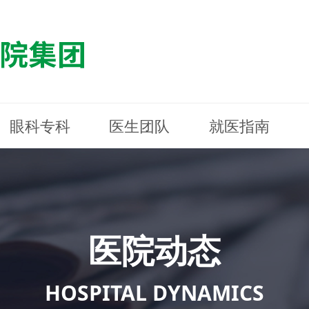
眼科专科
医生团队
就医指南
医院简介
最新动态
白内障专科
白内障专科
门诊指南
防控简介
福清东南眼科医院
医院资质
媒体报道
近视诊疗专科
近视诊疗专科
住院指南
科普知识
连江东南眼科医院
医院文
学术交
小儿眼
小儿眼
住院地
防控资
晋安东
医院环境
光影东南
近视门诊/角膜接触镜科
近视门诊/角膜接触镜科
合肥东南眼科医院
公益活动
老花眼白内障科
老花眼白内障科
佰视佳眼科
医院招
神经眼
神经眼
医院动态
青光眼科
青光眼科
眼眶整形科
眼眶整形科
眼肌眼
眼肌眼
斜弱视科
斜弱视科
HOSPITAL DYNAMICS
眼部整形科
眼部整形科
眼预防
眼预防