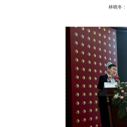
林晓冬：《I