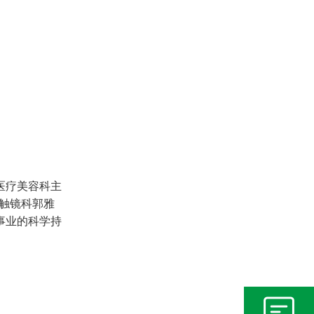
医疗美容科主
触镜科郭雅
事业的科学持