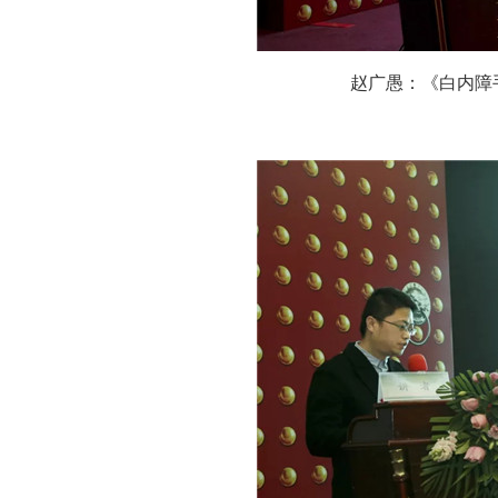
赵广愚：《白内障手