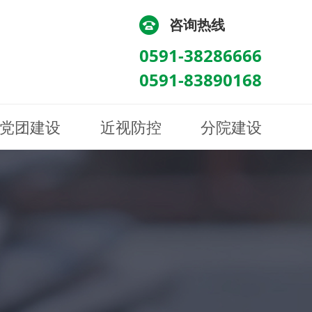
咨询热线
0591-38286666
0591-83890168
党团建设
近视防控
分院建设
化
流
科/医学验光配镜科
科/医学验光配镜科
图
讯
南眼科诊所
医院荣誉
健康科普
眼底病眼外伤科
眼底病眼外伤科
来院路线
防控视频
南京东南眼科医院
聘
科
科
眼表综合科
眼表综合科
眶病科
眶病科
中医眼科
中医眼科
保健科
保健科
白内障三科
白内障三科