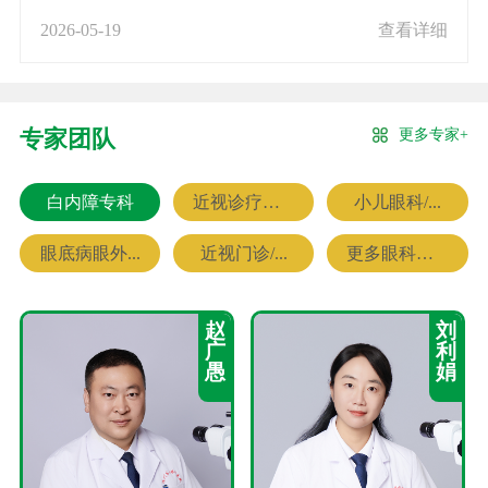
2026-05-19
查看详细
更多专家+
专家团队
白内障专科
近视诊疗专科
小儿眼科/...
眼底病眼外...
近视门诊/...
更多眼科专家
赵
刘
广
利
愚
娟