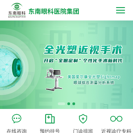
在线咨询
预约挂号
门诊排班
近视诊疗专科