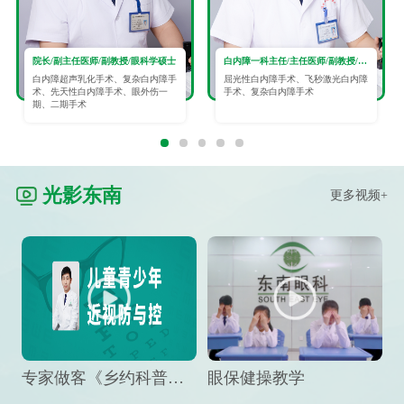
院长/副主任医师/副教授/眼科学硕士
白内障一科主任/主任医师/副教授/眼科学硕士
白内障超声乳化手术、复杂白内障手
屈光性白内障手术、飞秒激光白内障
术、先天性白内障手术、眼外伤一
手术、复杂白内障手术
期、二期手术
光影东南
更多视频+
专家做客《乡约科普》栏目，预防孩子近视竟然这么“简单”
眼保健操教学