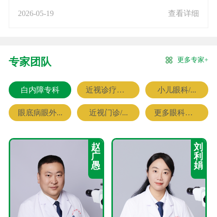
2026-05-19
查看详细
更多专家+
专家团队
白内障专科
近视诊疗专科
小儿眼科/...
眼底病眼外...
近视门诊/...
更多眼科专家
赵
刘
广
利
愚
娟