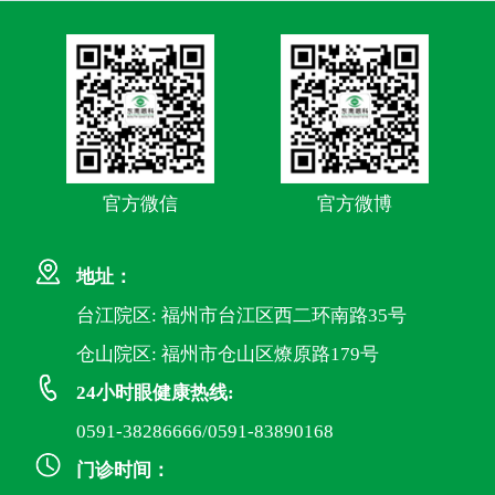
官方微信
官方微博
地址：
台江院区: 福州市台江区西二环南路35号
仓山院区: 福州市仓山区燎原路179号
24小时眼健康热线:
0591-38286666/0591-83890168
门诊时间：