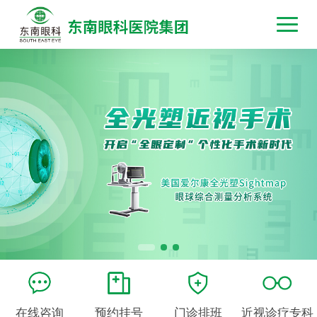
在线咨询
预约挂号
门诊排班
近视诊疗专科