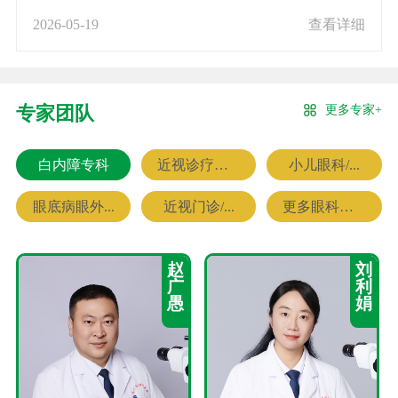
2026-05-19
查看详细
更多专家+
专家团队
白内障专科
近视诊疗专科
小儿眼科/...
眼底病眼外...
近视门诊/...
更多眼科专家
赵
刘
广
利
愚
娟