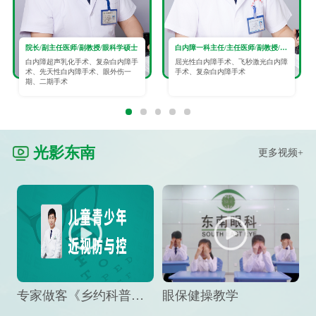
院长/副主任医师/副教授/眼科学硕士
白内障一科主任/主任医师/副教授/眼科学硕士
白内障超声乳化手术、复杂白内障手
屈光性白内障手术、飞秒激光白内障
术、先天性白内障手术、眼外伤一
手术、复杂白内障手术
期、二期手术
光影东南
更多视频+
专家做客《乡约科普》栏目，预防孩子近视竟然这么“简单”
眼保健操教学