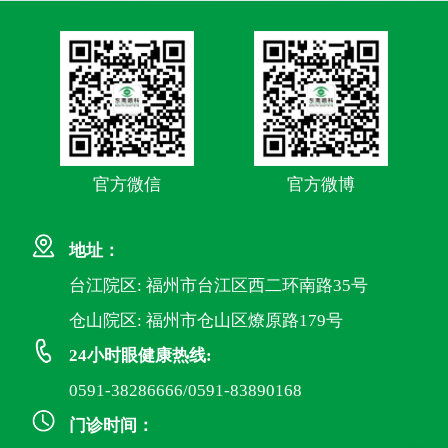
官方微信
官方微博
地址：
台江院区: 福州市台江区西二环南路35号
仓山院区: 福州市仓山区燎原路179号
24小时眼健康热线:
0591-38286666/0591-83890168
门诊时间：