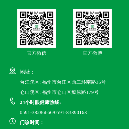
官方微信
官方微博
地址：
台江院区: 福州市台江区西二环南路35号
仓山院区: 福州市仓山区燎原路179号
24小时眼健康热线:
0591-38286666/0591-83890168
门诊时间：