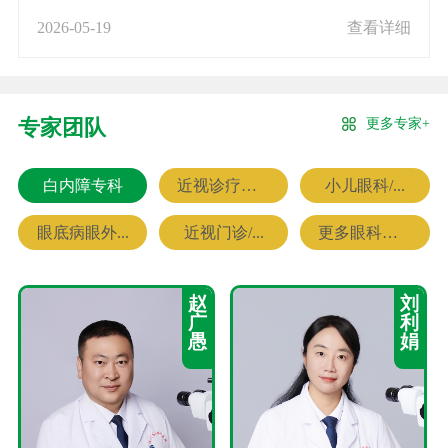
2026-05-19
查看详细
更多专家+
专家团队
白内障专科
近视诊疗专科
小儿眼科/...
眼底病眼外...
近视门诊/...
更多眼科专家
赵
刘
广
利
愚
娟