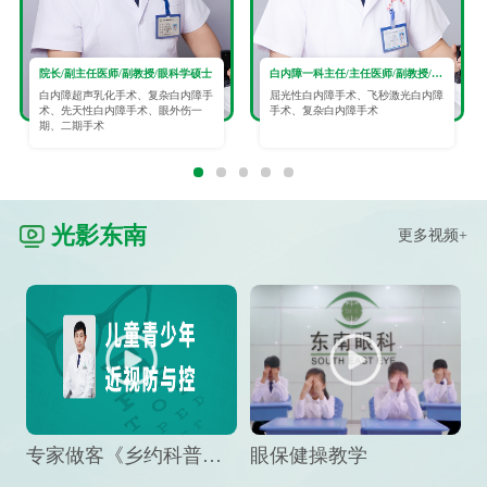
院长/副主任医师/副教授/眼科学硕士
白内障一科主任/主任医师/副教授/眼科学硕士
白内障超声乳化手术、复杂白内障手
屈光性白内障手术、飞秒激光白内障
术、先天性白内障手术、眼外伤一
手术、复杂白内障手术
期、二期手术
光影东南
更多视频+
专家做客《乡约科普》栏目，预防孩子近视竟然这么“简单”
眼保健操教学