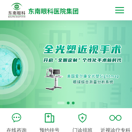
在线咨询
预约挂号
门诊排班
近视诊疗专科