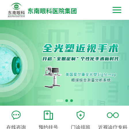
在线咨询
预约挂号
门诊排班
近视诊疗专科