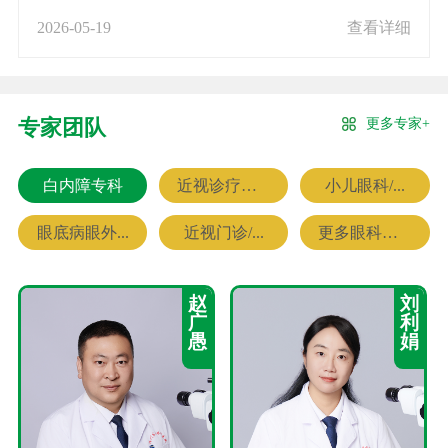
2026-05-19
查看详细
更多专家+
专家团队
白内障专科
近视诊疗专科
小儿眼科/...
眼底病眼外...
近视门诊/...
更多眼科专家
赵
刘
广
利
愚
娟