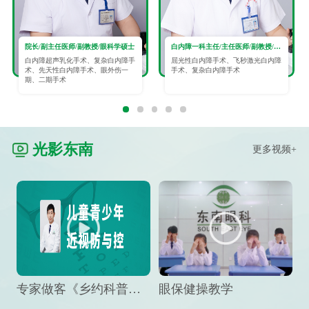
院长/副主任医师/副教授/眼科学硕士
白内障一科主任/主任医师/副教授/眼科学硕士
白内障超声乳化手术、复杂白内障手
屈光性白内障手术、飞秒激光白内障
术、先天性白内障手术、眼外伤一
手术、复杂白内障手术
期、二期手术
光影东南
更多视频+
专家做客《乡约科普》栏目，预防孩子近视竟然这么“简单”
眼保健操教学