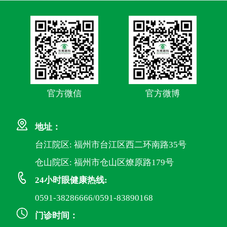
官方微信
官方微博
地址：
台江院区: 福州市台江区西二环南路35号
仓山院区: 福州市仓山区燎原路179号
24小时眼健康热线:
0591-38286666/0591-83890168
门诊时间：