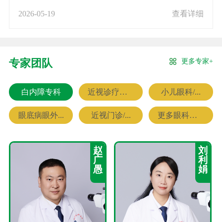
2026-05-19
查看详细
更多专家+
专家团队
白内障专科
近视诊疗专科
小儿眼科/...
眼底病眼外...
近视门诊/...
更多眼科专家
赵
刘
广
利
愚
娟