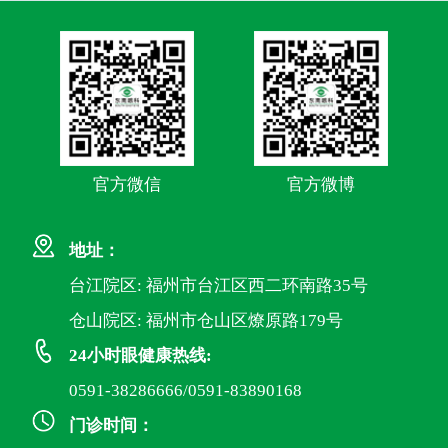
官方微信
官方微博
地址：
台江院区: 福州市台江区西二环南路35号
仓山院区: 福州市仓山区燎原路179号
24小时眼健康热线:
0591-38286666/0591-83890168
门诊时间：