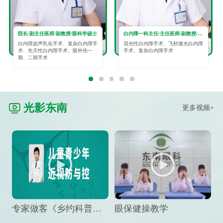
院长/副主任医师/副教授/眼科学硕士
白内障一科主任/主任医师/副教授/眼科学硕士
白内障超声乳化手术、复杂白内障手
屈光性白内障手术、飞秒激光白内障
术、先天性白内障手术、眼外伤一
手术、复杂白内障手术
期、二期手术
光影东南
更多视频+
专家做客《乡约科普》栏目，预防孩子近视竟然这么“简单”
眼保健操教学