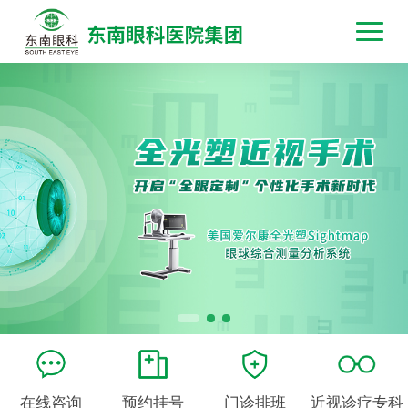
在线咨询
预约挂号
门诊排班
近视诊疗专科