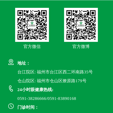
官方微信
官方微博
地址：
台江院区: 福州市台江区西二环南路35号
仓山院区: 福州市仓山区燎原路179号
24小时眼健康热线:
0591-38286666/0591-83890168
门诊时间：