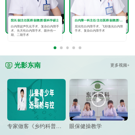
院长/副主任医师/副教授/眼科学硕士
白内障一科主任/主任医师/副教授/眼科学硕士
白内障超声乳化手术、复杂白内障手
屈光性白内障手术、飞秒激光白内障
术、先天性白内障手术、眼外伤一
手术、复杂白内障手术
期、二期手术
光影东南
更多视频+
专家做客《乡约科普》栏目，预防孩子近视竟然这么“简单”
眼保健操教学