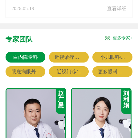
2026-05-19
查看详细
更多专家+
专家团队
白内障专科
近视诊疗专科
小儿眼科/...
眼底病眼外...
近视门诊/...
更多眼科专家
赵
刘
广
利
愚
娟