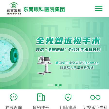
在线咨询
预约挂号
门诊排班
近视诊疗专科