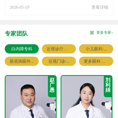
2026-05-19
查看详细
更多专家+
专家团队
白内障专科
近视诊疗专科
小儿眼科/...
眼底病眼外...
近视门诊/...
更多眼科专家
赵
刘
广
利
愚
娟