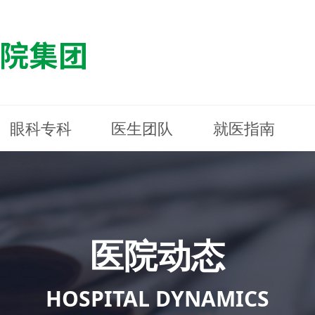
眼科专科
医生团队
就医指南
医院简介
最新动态
白内障专科
白内障专科
门诊指南
防控简介
福清东南眼科医院
医院资质
媒体报道
近视诊疗专科
近视诊疗专科
住院指南
科普知识
连江东南眼科医院
医院文
学术交
小儿眼
小儿眼
住院地
防控资
晋安东
医院环境
光影东南
近视门诊/角膜接触镜科
近视门诊/角膜接触镜科
合肥东南眼科医院
公益活动
老花眼白内障科
老花眼白内障科
佰视佳眼科
医院招
神经眼
神经眼
医院动态
青光眼科
青光眼科
眼眶整形科
眼眶整形科
眼肌眼
眼肌眼
斜弱视科
斜弱视科
HOSPITAL DYNAMICS
眼部整形科
眼部整形科
眼预防
眼预防