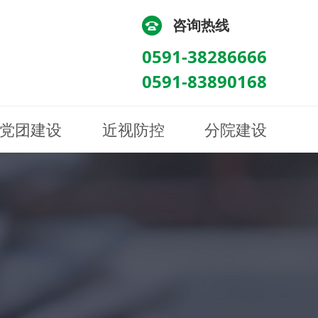
咨询热线
0591-38286666
0591-83890168
党团建设
近视防控
分院建设
化
流
科/医学验光配镜科
科/医学验光配镜科
图
讯
南眼科诊所
医院荣誉
健康科普
眼底病眼外伤科
眼底病眼外伤科
来院路线
防控视频
南京东南眼科医院
聘
科
科
眼表综合科
眼表综合科
眶病科
眶病科
中医眼科
中医眼科
保健科
保健科
白内障三科
白内障三科