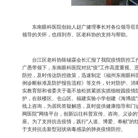
东南眼科医院创始人赵广健理事长对各位领导莅我
领导的关怀，也得到市、区老科协的支持与帮助。
台江区老科协陈锡霖会长汇报了我院疫情防控工作
广愚带领下，东南眼科医院对抗“疫”工作高度重视、
防控，及时传达防控政策，迅速制定《福州东南眼科
例诊断标准及防护报告流程》等文件，针对防护、消
实教育部和省委关于毫不放松抓紧抓实抓细校园疫情防
护，在鼓楼区、仓山区、福建实验小学创建《海博战“
线上咨询，为居民答疑解惑，及时提供健康指导和门
网医院”网络平台，创新以往科普宣传、咨询、义诊的“传
座。为了支持抗击疫情，践行“人道、博爱、奉献”的
于支持抗击新型冠状病毒感染的肺炎疫情防控。