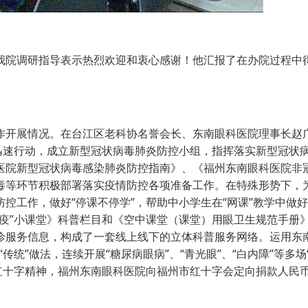
院调研指导表示热烈欢迎和衷心感谢！他汇报了在办院过程中
开展情况。在台江区老科协名誉会长、东南眼科医院理事长赵
迅速行动，成立新型冠状病毒肺炎防控小组，指挥落实新型冠状
医院新型冠状病毒感染肺炎防控指南》、《福州东南眼科医院非
毒等环节积极部署落实疫情防控各项准备工作。在特殊形势下，
控工作，做好“停课不停学”，帮助中小学生在“网课”教学中做
疫”小课堂》科普栏目和《空中课堂（课堂）用眼卫生规范手册
诊服务信息，构成了一套线上线下的立体科普服务网络。运用东南
统”做法，连续开展“糖尿病眼病”、“青光眼”、“白内障”等多场
红十字精神，福州东南眼科医院向福州市红十字会定向捐款人民币