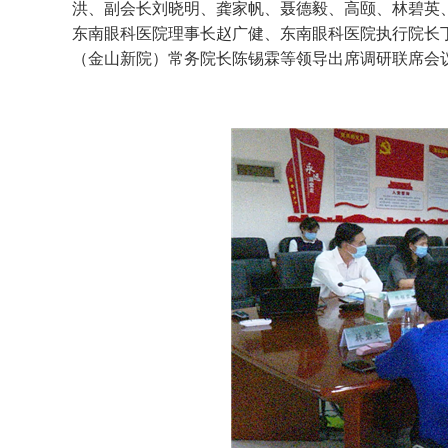
洪、副会长刘晓明、龚家帆、聂德毅、高颐、林碧英
东南眼科医院理事长赵广健、东南眼科医院执行院长
（金山新院）常务院长陈锡霖等领导出席调研联席会