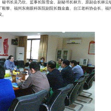
、秘书长吴乃欣、监事长陈雪金、副秘书长林方、原副会长林云
丁毅黎、福州东南眼科医院副院长魏金鑫、台江老科协会长、福
议。