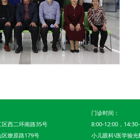
门诊时间：
区西二环南路35号
8:00-12:00，14:30-
区燎原路179号
小儿眼科\医学验光