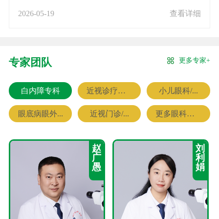
2026-05-19
查看详细
更多专家+
专家团队
白内障专科
近视诊疗专科
小儿眼科/...
眼底病眼外...
近视门诊/...
更多眼科专家
赵
刘
广
利
愚
娟