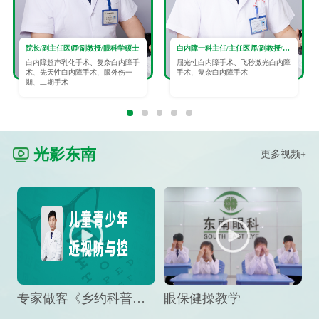
院长/副主任医师/副教授/眼科学硕士
白内障一科主任/主任医师/副教授/眼科学硕士
白内障超声乳化手术、复杂白内障手
屈光性白内障手术、飞秒激光白内障
术、先天性白内障手术、眼外伤一
手术、复杂白内障手术
期、二期手术
光影东南
更多视频+
专家做客《乡约科普》栏目，预防孩子近视竟然这么“简单”
眼保健操教学