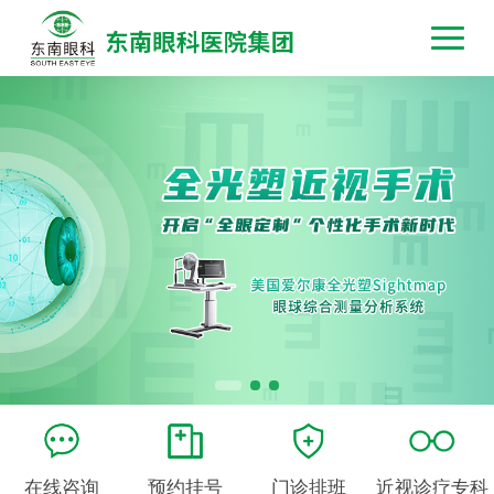
在线咨询
预约挂号
门诊排班
近视诊疗专科