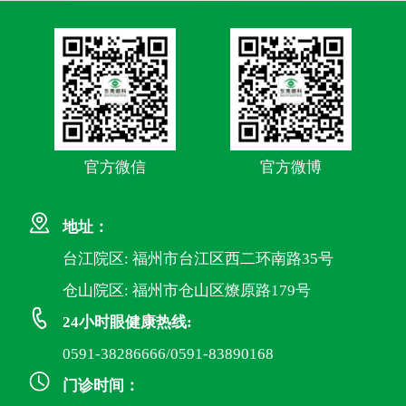
官方微信
官方微博
地址：
台江院区: 福州市台江区西二环南路35号
仓山院区: 福州市仓山区燎原路179号
24小时眼健康热线:
0591-38286666/0591-83890168
门诊时间：