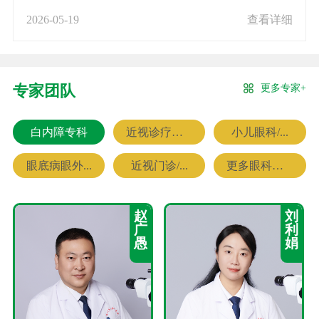
2026-05-19
查看详细
更多专家+
专家团队
白内障专科
近视诊疗专科
小儿眼科/...
眼底病眼外...
近视门诊/...
更多眼科专家
赵
刘
广
利
愚
娟