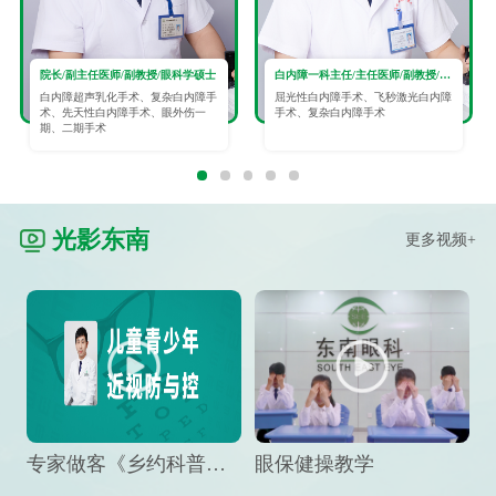
院长/副主任医师/副教授/眼科学硕士
白内障一科主任/主任医师/副教授/眼科学硕士
白内障超声乳化手术、复杂白内障手
屈光性白内障手术、飞秒激光白内障
术、先天性白内障手术、眼外伤一
手术、复杂白内障手术
期、二期手术
光影东南
更多视频+
专家做客《乡约科普》栏目，预防孩子近视竟然这么“简单”
眼保健操教学