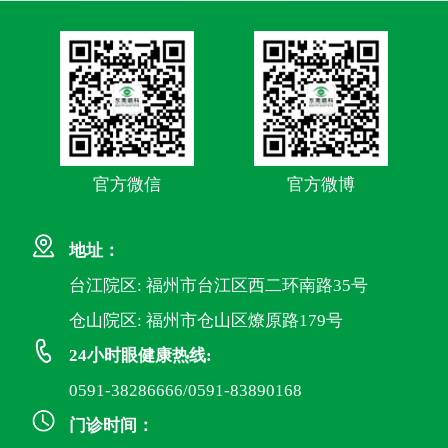
官方微信
官方微博
地址：
台江院区: 福州市台江区西二环南路35号
仓山院区: 福州市仓山区燎原路179号
24小时眼健康热线:
0591-38286666/0591-83890168
门诊时间：