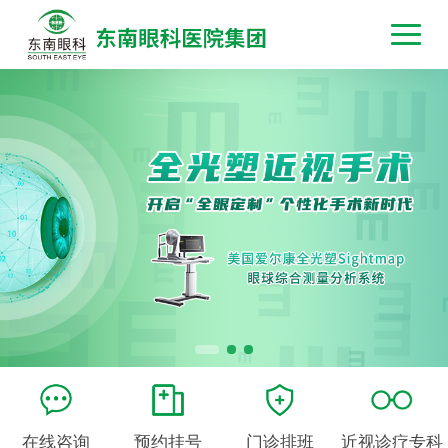
在线咨询
预约挂号
门诊排班
近视诊疗专科