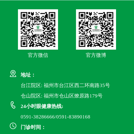
官方微信
官方微博
地址：
台江院区: 福州市台江区西二环南路35号
仓山院区: 福州市仓山区燎原路179号
24小时眼健康热线:
0591-38286666/0591-83890168
门诊时间：