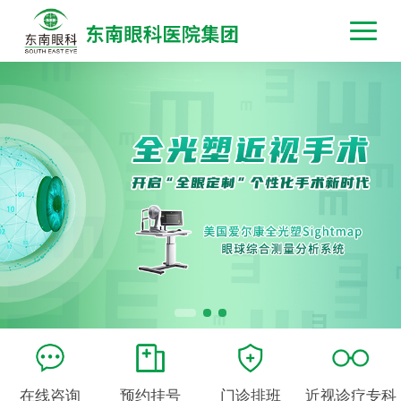
在线咨询
预约挂号
门诊排班
近视诊疗专科