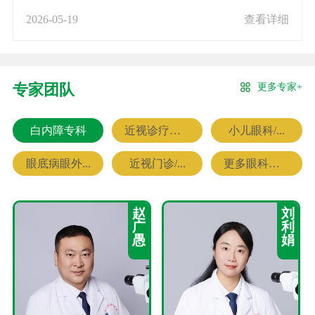
2026-05-19
查看详细
更多专家+
专家团队
白内障专科
近视诊疗专科
小儿眼科/...
眼底病眼外...
近视门诊/...
更多眼科专家
赵
刘
广
利
愚
娟