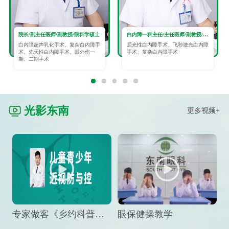
院长/副主任医师/副教授/眼科学硕士
白内障一科主任/主任医师/副教授/眼科学硕士
白内障超声乳化手术、复杂白内障手
屈光性白内障手术、飞秒激光白内障
术、先天性白内障手术、眼外伤一
手术、复杂白内障手术
期、二期手术
光影东南
更多视频+
专家做客《乡约科普》栏目，预防孩子近视竟然这么“简单”
眼保健操教学