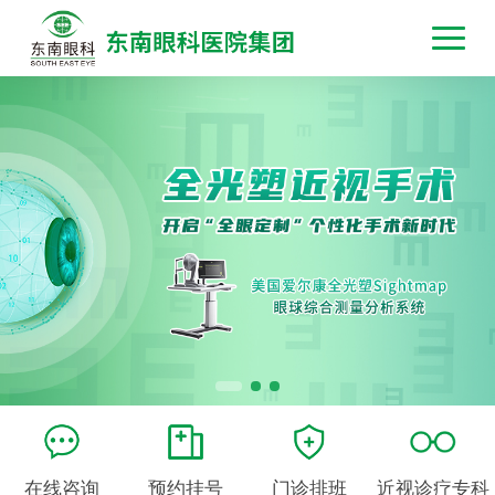
在线咨询
预约挂号
门诊排班
近视诊疗专科