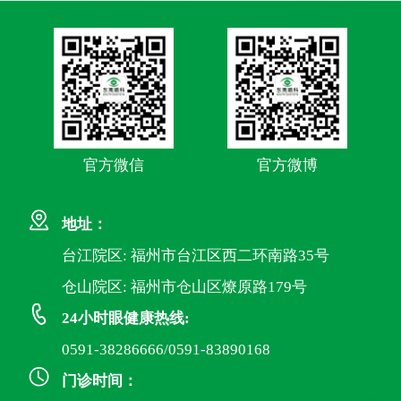
官方微信
官方微博
地址：
台江院区: 福州市台江区西二环南路35号
仓山院区: 福州市仓山区燎原路179号
24小时眼健康热线:
0591-38286666/0591-83890168
门诊时间：