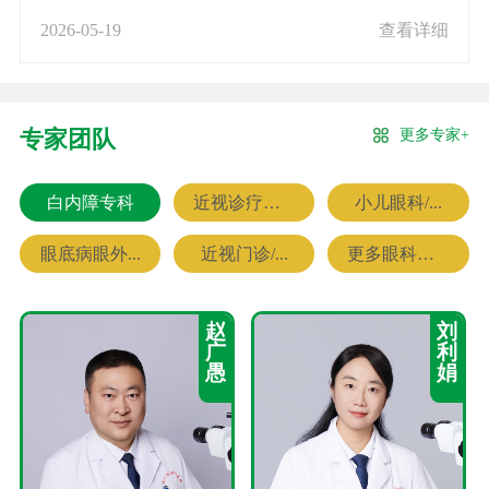
2026-05-19
查看详细
更多专家+
专家团队
白内障专科
近视诊疗专科
小儿眼科/...
眼底病眼外...
近视门诊/...
更多眼科专家
赵
刘
广
利
愚
娟