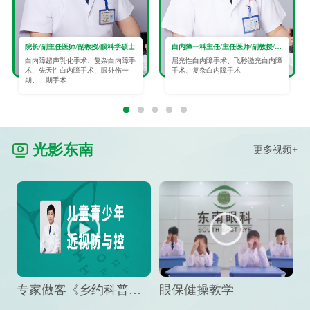
院长/副主任医师/副教授/眼科学硕士
白内障一科主任/主任医师/副教授/眼科学硕士
白内障超声乳化手术、复杂白内障手
屈光性白内障手术、飞秒激光白内障
术、先天性白内障手术、眼外伤一
手术、复杂白内障手术
期、二期手术
光影东南
更多视频+
专家做客《乡约科普》栏目，预防孩子近视竟然这么“简单”
眼保健操教学