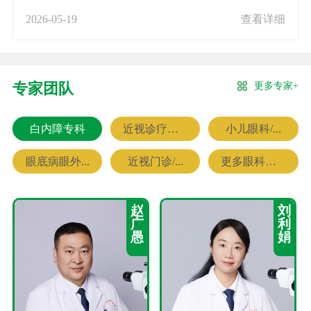
2026-05-19
查看详细
更多专家+
专家团队
白内障专科
近视诊疗专科
小儿眼科/...
眼底病眼外...
近视门诊/...
更多眼科专家
赵
刘
广
利
愚
娟