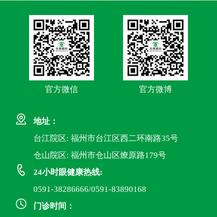
官方微信
官方微博
地址：
台江院区: 福州市台江区西二环南路35号
仓山院区: 福州市仓山区燎原路179号
24小时眼健康热线:
0591-38286666/0591-83890168
门诊时间：