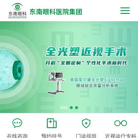
在线咨询
预约挂号
门诊排班
近视诊疗专科