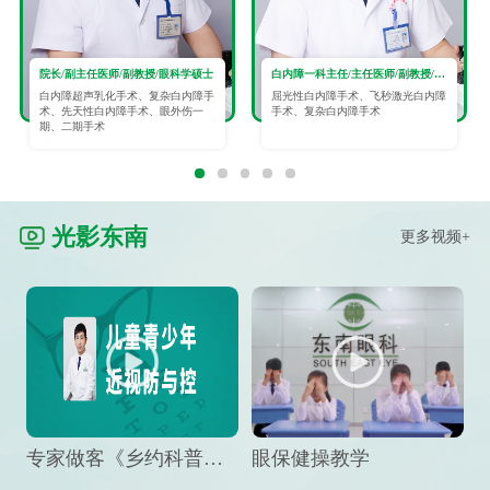
院长/副主任医师/副教授/眼科学硕士
白内障一科主任/主任医师/副教授/眼科学硕士
白内障超声乳化手术、复杂白内障手
屈光性白内障手术、飞秒激光白内障
术、先天性白内障手术、眼外伤一
手术、复杂白内障手术
期、二期手术
光影东南
更多视频+
专家做客《乡约科普》栏目，预防孩子近视竟然这么“简单”
眼保健操教学