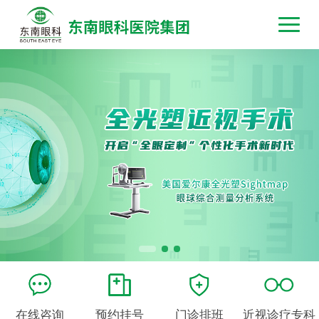
在线咨询
预约挂号
门诊排班
近视诊疗专科