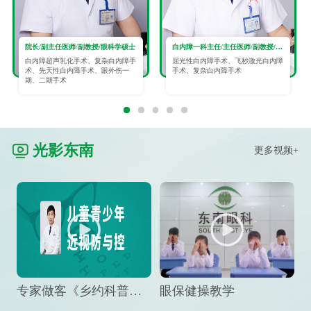
院长/副主任医师/副教授/眼科学硕士
白内障一科主任/主任医师/副教授/眼科学硕士
白内障超声乳化手术、复杂白内障手
屈光性白内障手术、飞秒激光白内障
术、先天性白内障手术、眼外伤一
手术、复杂白内障手术
期、二期手术
光影东南
更多视频+
专家做客《乡约科普》栏目，预防孩子近视竟然这么“简单”
眼保健操教学