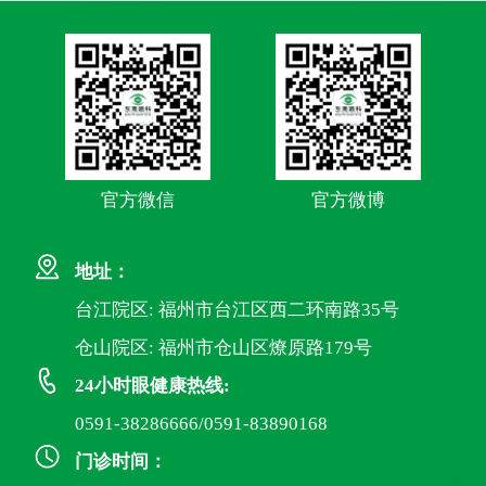
官方微信
官方微博
地址：
台江院区: 福州市台江区西二环南路35号
仓山院区: 福州市仓山区燎原路179号
24小时眼健康热线:
0591-38286666/0591-83890168
门诊时间：