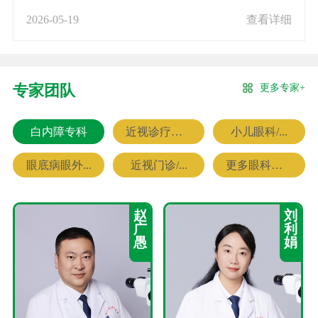
2026-05-19
查看详细
更多专家+
专家团队
白内障专科
近视诊疗专科
小儿眼科/...
眼底病眼外...
近视门诊/...
更多眼科专家
赵
刘
广
利
愚
娟