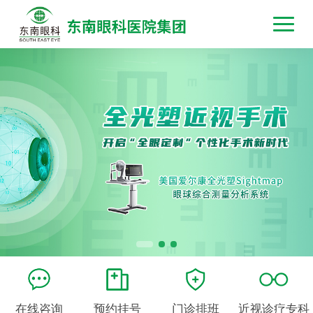
在线咨询
预约挂号
门诊排班
近视诊疗专科