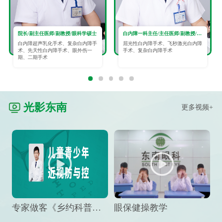
院长/副主任医师/副教授/眼科学硕士
白内障一科主任/主任医师/副教授/眼科学硕士
白内障超声乳化手术、复杂白内障手
屈光性白内障手术、飞秒激光白内障
术、先天性白内障手术、眼外伤一
手术、复杂白内障手术
期、二期手术
光影东南
更多视频+
专家做客《乡约科普》栏目，预防孩子近视竟然这么“简单”
眼保健操教学