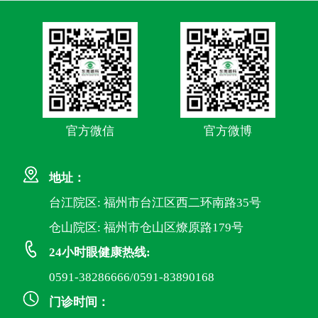
官方微信
官方微博
地址：
台江院区: 福州市台江区西二环南路35号
仓山院区: 福州市仓山区燎原路179号
24小时眼健康热线:
0591-38286666/0591-83890168
门诊时间：