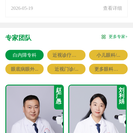
2026-05-19
查看详细
更多专家+
专家团队
白内障专科
近视诊疗专科
小儿眼科/...
眼底病眼外...
近视门诊/...
更多眼科专家
赵
刘
广
利
愚
娟