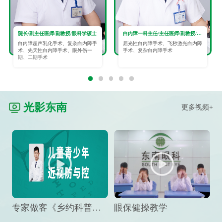
院长/副主任医师/副教授/眼科学硕士
白内障一科主任/主任医师/副教授/眼科学硕士
白内障超声乳化手术、复杂白内障手
屈光性白内障手术、飞秒激光白内障
术、先天性白内障手术、眼外伤一
手术、复杂白内障手术
期、二期手术
光影东南
更多视频+
专家做客《乡约科普》栏目，预防孩子近视竟然这么“简单”
眼保健操教学