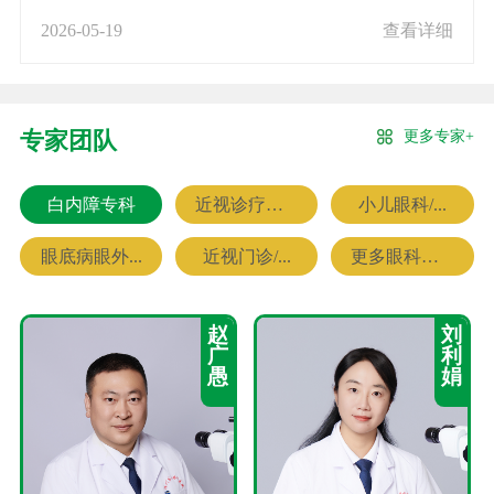
2026-05-19
查看详细
更多专家+
专家团队
白内障专科
近视诊疗专科
小儿眼科/...
眼底病眼外...
近视门诊/...
更多眼科专家
赵
刘
广
利
愚
娟