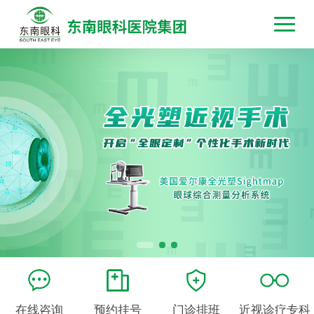
在线咨询
预约挂号
门诊排班
近视诊疗专科