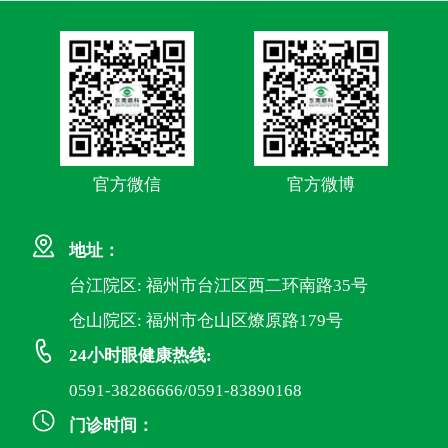
官方微信
官方微博
地址：
台江院区: 福州市台江区西二环南路35号
仓山院区: 福州市仓山区燎原路179号
24小时眼健康热线:
0591-38286666/0591-83890168
门诊时间：