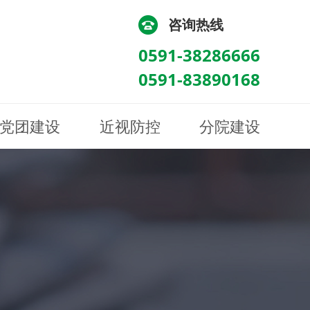
咨询热线
0591-38286666
0591-83890168
党团建设
近视防控
分院建设
化
流
科/医学验光配镜科
科/医学验光配镜科
图
讯
南眼科诊所
医院荣誉
健康科普
眼底病眼外伤科
眼底病眼外伤科
来院路线
防控视频
南京东南眼科医院
聘
科
科
眼表综合科
眼表综合科
眶病科
眶病科
中医眼科
中医眼科
保健科
保健科
白内障三科
白内障三科