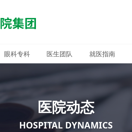
眼科专科
医生团队
就医指南
医院简介
最新动态
白内障专科
白内障专科
门诊指南
防控简介
福清东南眼科医院
医院资质
媒体报道
近视诊疗专科
近视诊疗专科
住院指南
科普知识
连江东南眼科医院
医院文
学术交
小儿眼
小儿眼
住院地
防控资
晋安东
医院环境
光影东南
近视门诊/角膜接触镜科
近视门诊/角膜接触镜科
合肥东南眼科医院
公益活动
老花眼白内障科
老花眼白内障科
佰视佳眼科
医院招
神经眼
神经眼
医院动态
青光眼科
青光眼科
眼眶整形科
眼眶整形科
眼肌眼
眼肌眼
斜弱视科
斜弱视科
HOSPITAL DYNAMICS
眼部整形科
眼部整形科
眼预防
眼预防