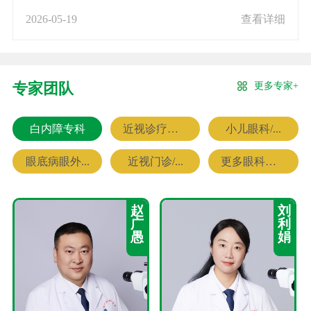
2026-05-19
查看详细
更多专家+
专家团队
白内障专科
近视诊疗专科
小儿眼科/...
眼底病眼外...
近视门诊/...
更多眼科专家
赵
刘
广
利
愚
娟