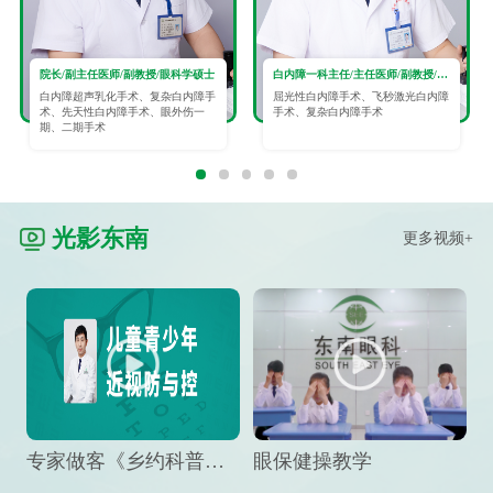
院长/副主任医师/副教授/眼科学硕士
白内障一科主任/主任医师/副教授/眼科学硕士
白内障超声乳化手术、复杂白内障手
屈光性白内障手术、飞秒激光白内障
术、先天性白内障手术、眼外伤一
手术、复杂白内障手术
期、二期手术
光影东南
更多视频+
专家做客《乡约科普》栏目，预防孩子近视竟然这么“简单”
眼保健操教学