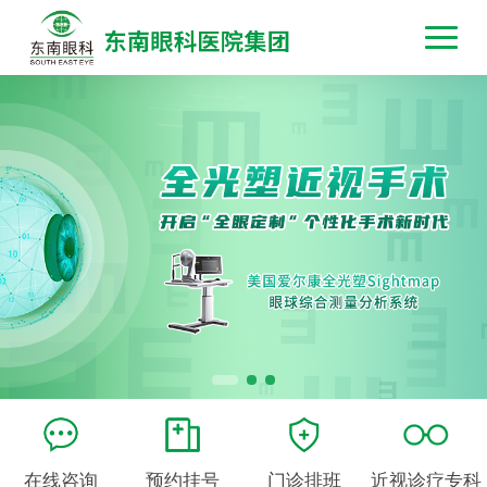
在线咨询
预约挂号
门诊排班
近视诊疗专科