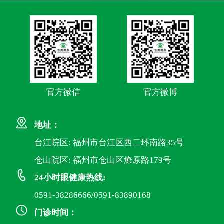
官方微信
官方微博
地址：
台江院区: 福州市台江区西二环南路35号
仓山院区: 福州市仓山区燎原路179号
24小时眼健康热线:
0591-38286666/0591-83890168
门诊时间：