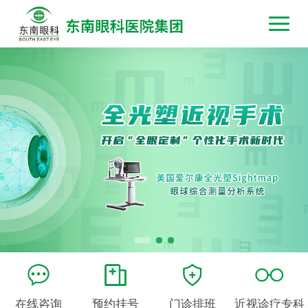
在线咨询
预约挂号
门诊排班
近视诊疗专科