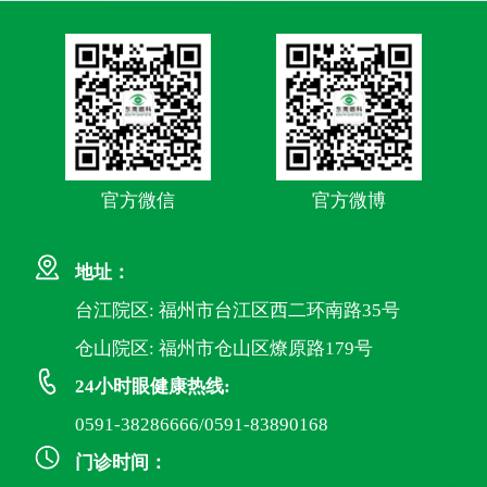
官方微信
官方微博
地址：
台江院区: 福州市台江区西二环南路35号
仓山院区: 福州市仓山区燎原路179号
24小时眼健康热线:
0591-38286666/0591-83890168
门诊时间：