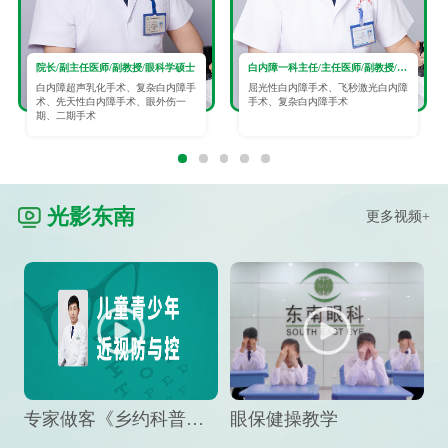
院长/副主任医师/副教授/眼科学硕士
白内障一科主任/主任医师/副教授/眼科学硕士
白内障超声乳化手术、复杂白内障手
屈光性白内障手术、飞秒激光白内障
术、先天性白内障手术、眼外伤一
手术、复杂白内障手术
期、二期手术
光影东南
更多视频+
专家做客《乡约科普》栏目，预防孩子近视竟然这么“简单”
眼保健操教学