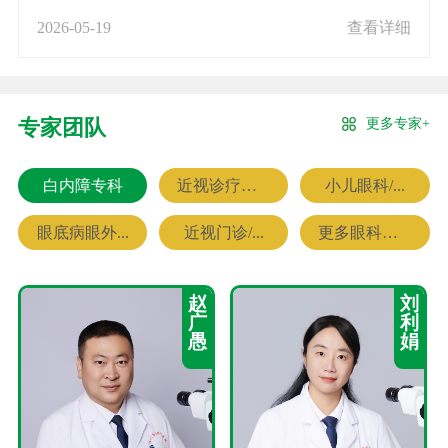
2026-05-19
查看详细
更多专家+
专家团队
白内障专科
近视诊疗专科
小儿眼科/...
眼底病眼外...
近视门诊/...
更多眼科专家
赵
刘
广
利
愚
娟