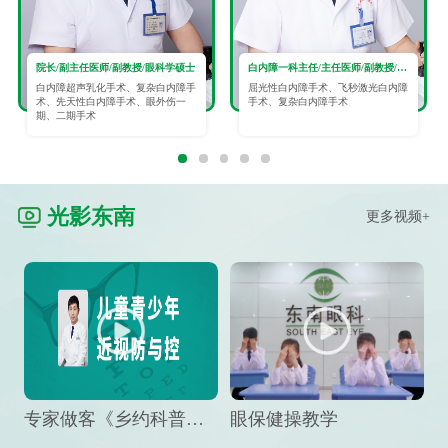
院长/副主任医师/副教授/眼科学硕士
白内障一科主任/主任医师/副教授/眼科学硕士
白内障超声乳化手术、复杂白内障手
屈光性白内障手术、飞秒激光白内障
术、先天性白内障手术、眼外伤一
手术、复杂白内障手术
期、二期手术
光影东南
更多视频+
专家做客《乡约科普》栏目，预防孩子近视竟然这么“简单”
眼保健操教学