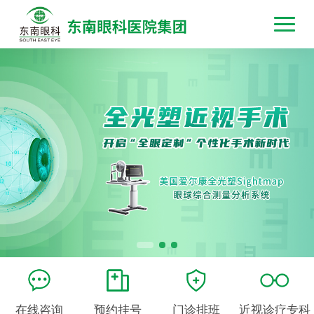
在线咨询
预约挂号
门诊排班
近视诊疗专科