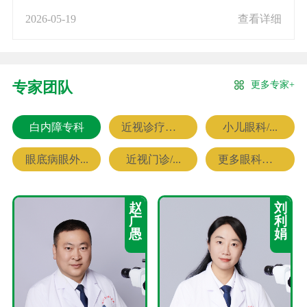
2026-05-19
查看详细
更多专家+
专家团队
白内障专科
近视诊疗专科
小儿眼科/...
眼底病眼外...
近视门诊/...
更多眼科专家
赵
刘
广
利
愚
娟