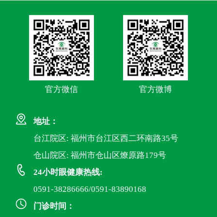
官方微信
官方微博
地址：
台江院区: 福州市台江区西二环南路35号
仓山院区: 福州市仓山区燎原路179号
24小时眼健康热线:
0591-38286666/0591-83890168
门诊时间：