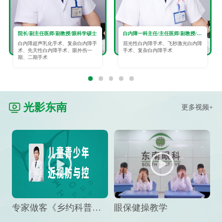
院长/副主任医师/副教授/眼科学硕士
白内障一科主任/主任医师/副教授/眼科学硕士
白内障超声乳化手术、复杂白内障手
屈光性白内障手术、飞秒激光白内障
术、先天性白内障手术、眼外伤一
手术、复杂白内障手术
期、二期手术
光影东南
更多视频+
专家做客《乡约科普》栏目，预防孩子近视竟然这么“简单”
眼保健操教学