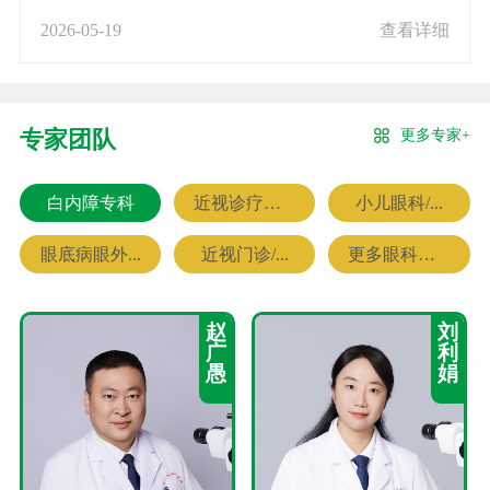
2026-05-19
查看详细
更多专家+
专家团队
白内障专科
近视诊疗专科
小儿眼科/...
眼底病眼外...
近视门诊/...
更多眼科专家
赵
刘
广
利
愚
娟