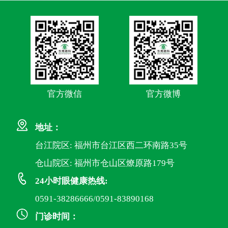
官方微信
官方微博
地址：
台江院区: 福州市台江区西二环南路35号
仓山院区: 福州市仓山区燎原路179号
24小时眼健康热线:
0591-38286666/0591-83890168
门诊时间：