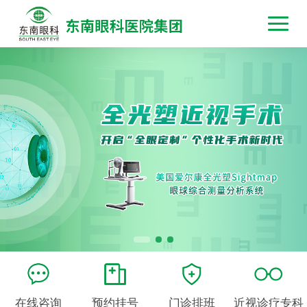
在线咨询
预约挂号
门诊排班
近视诊疗专科