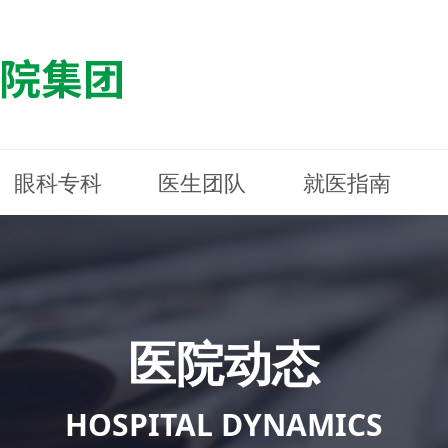
眼科专科
医生团队
就医指南
医院简介
最新动态
白内障专科
白内障专科
门诊指南
防控简介
福清东南眼科医院
医院资质
媒体报道
近视诊疗专科
近视诊疗专科
住院指南
科普知识
连江东南眼科医院
医院文
学术交
小儿眼
小儿眼
住院地
防控资
晋安东
医院环境
光影东南
近视门诊/角膜接触镜科
近视门诊/角膜接触镜科
合肥东南眼科医院
公益活动
老花眼白内障科
老花眼白内障科
佰视佳眼科
医院招
神经眼
神经眼
医院动态
青光眼科
青光眼科
眼眶整形科
眼眶整形科
眼肌眼
眼肌眼
斜弱视科
斜弱视科
HOSPITAL DYNAMICS
眼部整形科
眼部整形科
眼预防
眼预防