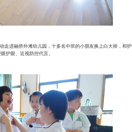
活动走进融侨外滩幼儿园，十多名中班的小朋友换上白大褂，和护
爱眼护眼、近视防控代言。