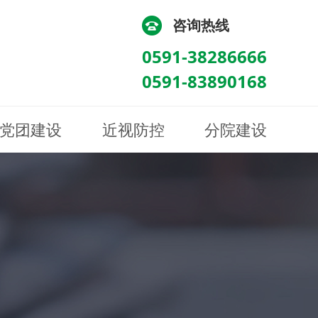
咨询热线
0591-38286666
0591-83890168
党团建设
近视防控
分院建设
化
流
科/医学验光配镜科
科/医学验光配镜科
图
讯
南眼科诊所
医院荣誉
健康科普
眼底病眼外伤科
眼底病眼外伤科
来院路线
防控视频
南京东南眼科医院
聘
科
科
眼表综合科
眼表综合科
眶病科
眶病科
中医眼科
中医眼科
保健科
保健科
白内障三科
白内障三科