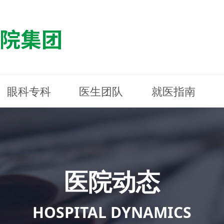
眼科专科
医生团队
就医指南
医院简介
最新动态
白内障专科
白内障专科
门诊指南
防控简介
福清东南眼科医院
医院资质
媒体报道
近视诊疗专科
近视诊疗专科
住院指南
科普知识
连江东南眼科医院
医院文
学术交
小儿眼
小儿眼
住院地
防控资
晋安东
医院环境
光影东南
近视门诊/角膜接触镜科
近视门诊/角膜接触镜科
合肥东南眼科医院
公益活动
老花眼白内障科
老花眼白内障科
佰视佳眼科
医院招
神经眼
神经眼
医院动态
青光眼科
青光眼科
眼眶整形科
眼眶整形科
眼肌眼
眼肌眼
斜弱视科
斜弱视科
HOSPITAL DYNAMICS
眼部整形科
眼部整形科
眼预防
眼预防