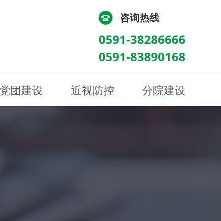
咨询热线
0591-38286666
0591-83890168
党团建设
近视防控
分院建设
化
流
科/医学验光配镜科
科/医学验光配镜科
图
讯
南眼科诊所
医院荣誉
健康科普
眼底病眼外伤科
眼底病眼外伤科
来院路线
防控视频
南京东南眼科医院
聘
科
科
眼表综合科
眼表综合科
眶病科
眶病科
中医眼科
中医眼科
保健科
保健科
白内障三科
白内障三科