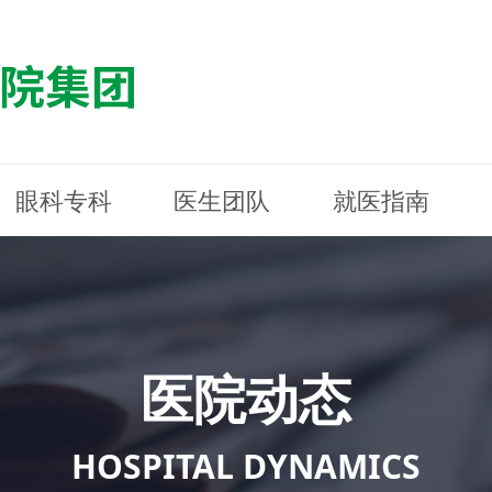
眼科专科
医生团队
就医指南
医院简介
最新动态
白内障专科
白内障专科
门诊指南
防控简介
福清东南眼科医院
医院资质
媒体报道
近视诊疗专科
近视诊疗专科
住院指南
科普知识
连江东南眼科医院
医院文
学术交
小儿眼
小儿眼
住院地
防控资
晋安东
医院环境
光影东南
近视门诊/角膜接触镜科
近视门诊/角膜接触镜科
合肥东南眼科医院
公益活动
老花眼白内障科
老花眼白内障科
佰视佳眼科
医院招
神经眼
神经眼
医院动态
青光眼科
青光眼科
眼眶整形科
眼眶整形科
眼肌眼
眼肌眼
斜弱视科
斜弱视科
HOSPITAL DYNAMICS
眼部整形科
眼部整形科
眼预防
眼预防