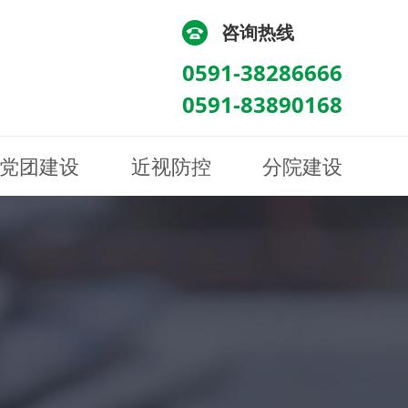
咨询热线
0591-38286666
0591-83890168
党团建设
近视防控
分院建设
化
流
科/医学验光配镜科
科/医学验光配镜科
图
讯
南眼科诊所
医院荣誉
健康科普
眼底病眼外伤科
眼底病眼外伤科
来院路线
防控视频
南京东南眼科医院
聘
科
科
眼表综合科
眼表综合科
眶病科
眶病科
中医眼科
中医眼科
保健科
保健科
白内障三科
白内障三科