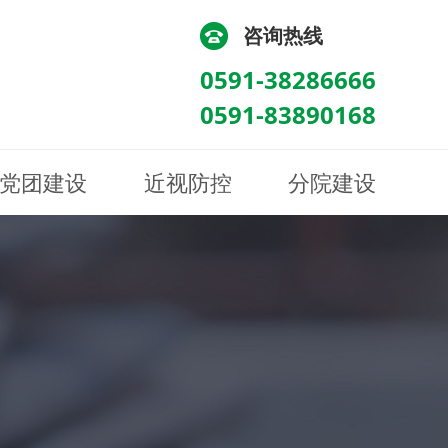
咨询热线
0591-38286666
0591-83890168
党团建设
近视防控
分院建设
化
流
科/医学验光配镜科
科/医学验光配镜科
图
讯
南眼科诊所
医院荣誉
健康科普
眼底病眼外伤科
眼底病眼外伤科
来院路线
防控视频
南京东南眼科医院
聘
科
科
眼表综合科
眼表综合科
眶病科
眶病科
中医眼科
中医眼科
保健科
保健科
白内障三科
白内障三科