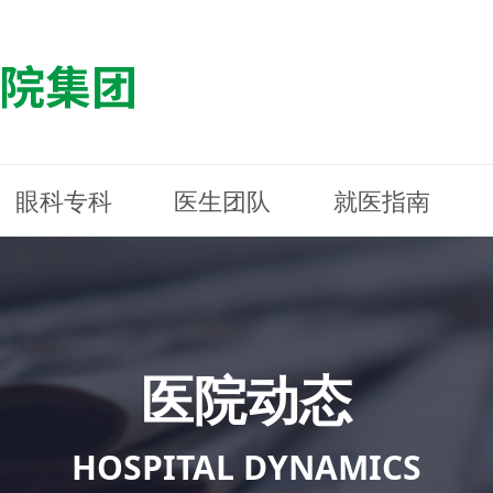
眼科专科
医生团队
就医指南
医院简介
最新动态
白内障专科
白内障专科
门诊指南
防控简介
福清东南眼科医院
医院资质
媒体报道
近视诊疗专科
近视诊疗专科
住院指南
科普知识
连江东南眼科医院
医院文
学术交
小儿眼
小儿眼
住院地
防控资
晋安东
医院环境
光影东南
近视门诊/角膜接触镜科
近视门诊/角膜接触镜科
合肥东南眼科医院
公益活动
老花眼白内障科
老花眼白内障科
佰视佳眼科
医院招
神经眼
神经眼
医院动态
青光眼科
青光眼科
眼眶整形科
眼眶整形科
眼肌眼
眼肌眼
斜弱视科
斜弱视科
HOSPITAL DYNAMICS
眼部整形科
眼部整形科
眼预防
眼预防