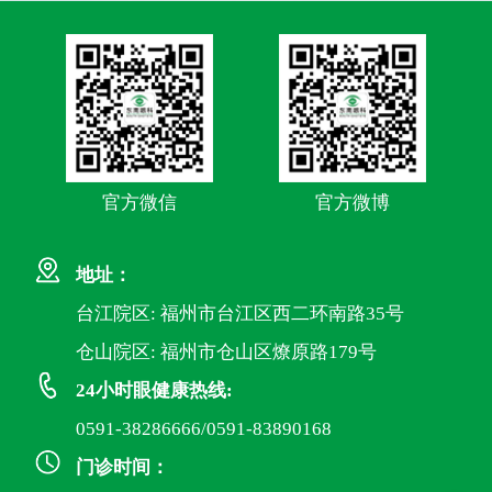
官方微信
官方微博
地址：
台江院区: 福州市台江区西二环南路35号
仓山院区: 福州市仓山区燎原路179号
24小时眼健康热线:
0591-38286666/0591-83890168
门诊时间：