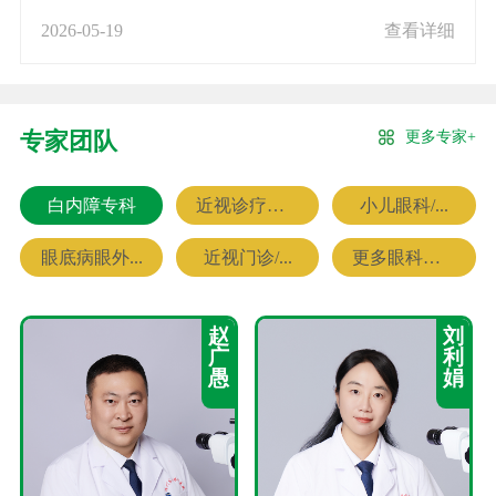
2026-05-19
查看详细
更多专家+
专家团队
白内障专科
近视诊疗专科
小儿眼科/...
眼底病眼外...
近视门诊/...
更多眼科专家
赵
刘
广
利
愚
娟