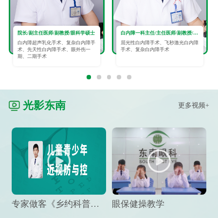
院长/副主任医师/副教授/眼科学硕士
白内障一科主任/主任医师/副教授/眼科学硕士
白内障超声乳化手术、复杂白内障手
屈光性白内障手术、飞秒激光白内障
术、先天性白内障手术、眼外伤一
手术、复杂白内障手术
期、二期手术
光影东南
更多视频+
专家做客《乡约科普》栏目，预防孩子近视竟然这么“简单”
眼保健操教学