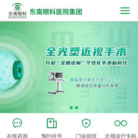
在线咨询
预约挂号
门诊排班
近视诊疗专科