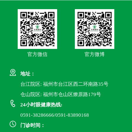
官方微信
官方微博
地址：
台江院区: 福州市台江区西二环南路35号
仓山院区: 福州市仓山区燎原路179号
24小时眼健康热线:
0591-38286666/0591-83890168
门诊时间：