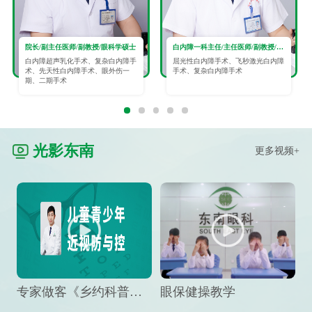
院长/副主任医师/副教授/眼科学硕士
白内障一科主任/主任医师/副教授/眼科学硕士
白内障超声乳化手术、复杂白内障手
屈光性白内障手术、飞秒激光白内障
术、先天性白内障手术、眼外伤一
手术、复杂白内障手术
期、二期手术
光影东南
更多视频+
专家做客《乡约科普》栏目，预防孩子近视竟然这么“简单”
眼保健操教学