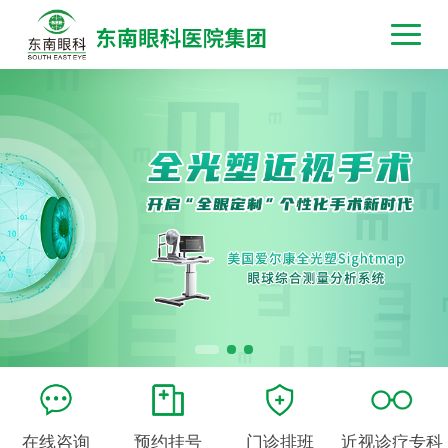
在线咨询
预约挂号
门诊排班
近视诊疗专科