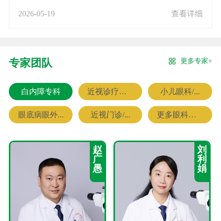
2026-05-19
查看详细
更多专家+
专家团队
白内障专科
近视诊疗专科
小儿眼科/...
眼底病眼外...
近视门诊/...
更多眼科专家
赵
刘
广
利
愚
娟