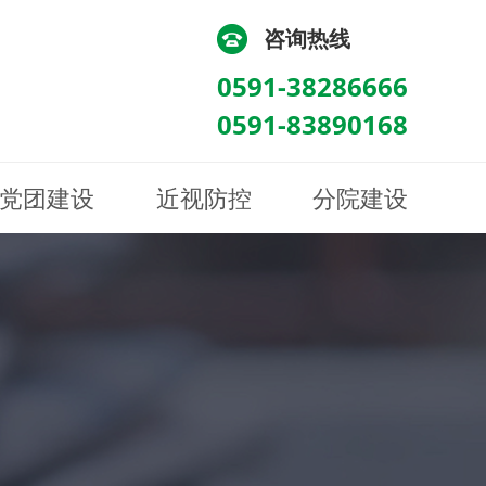
咨询热线
0591-38286666
0591-83890168
党团建设
近视防控
分院建设
化
流
科/医学验光配镜科
科/医学验光配镜科
图
讯
南眼科诊所
医院荣誉
健康科普
眼底病眼外伤科
眼底病眼外伤科
来院路线
防控视频
南京东南眼科医院
聘
科
科
眼表综合科
眼表综合科
眶病科
眶病科
中医眼科
中医眼科
保健科
保健科
白内障三科
白内障三科