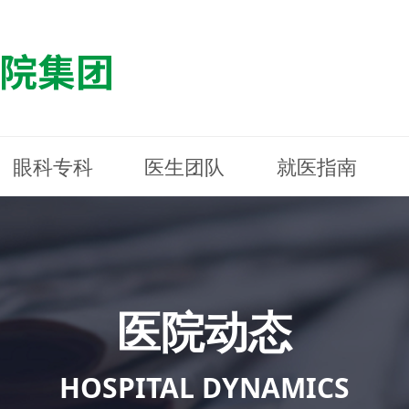
眼科专科
医生团队
就医指南
医院简介
最新动态
白内障专科
白内障专科
门诊指南
防控简介
福清东南眼科医院
医院资质
媒体报道
近视诊疗专科
近视诊疗专科
住院指南
科普知识
连江东南眼科医院
医院文
学术交
小儿眼
小儿眼
住院地
防控资
晋安东
医院环境
光影东南
近视门诊/角膜接触镜科
近视门诊/角膜接触镜科
合肥东南眼科医院
公益活动
老花眼白内障科
老花眼白内障科
佰视佳眼科
医院招
神经眼
神经眼
医院动态
青光眼科
青光眼科
眼眶整形科
眼眶整形科
眼肌眼
眼肌眼
斜弱视科
斜弱视科
HOSPITAL DYNAMICS
眼部整形科
眼部整形科
眼预防
眼预防