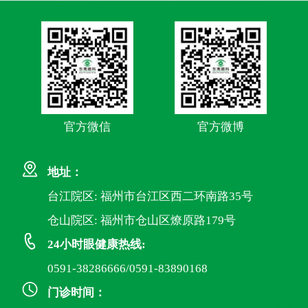
官方微信
官方微博
地址：
台江院区: 福州市台江区西二环南路35号
仓山院区: 福州市仓山区燎原路179号
24小时眼健康热线:
0591-38286666/0591-83890168
门诊时间：