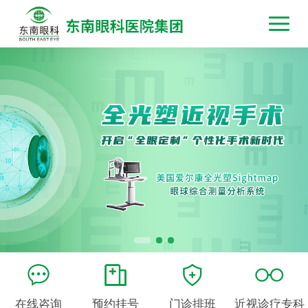
在线咨询
预约挂号
门诊排班
近视诊疗专科