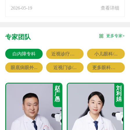
2026-05-19
查看详细
更多专家+
专家团队
白内障专科
近视诊疗专科
小儿眼科/...
眼底病眼外...
近视门诊/...
更多眼科专家
赵
刘
广
利
愚
娟