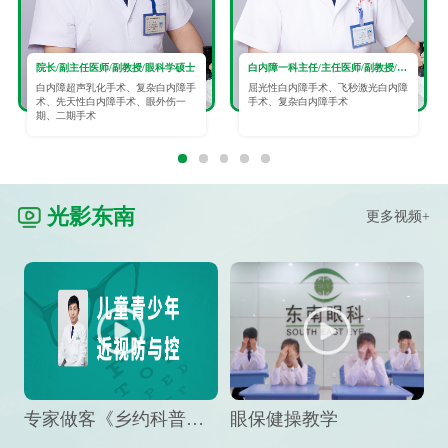
院长/副主任医师/副教授/眼科学硕士
白内障一科主任/主任医师/副教授/眼科学硕士
白内障超声乳化手术、复杂白内障手
屈光性白内障手术、飞秒激光白内障
术、先天性白内障手术、眼外伤一
手术、复杂白内障手术
期、二期手术
光影东南
更多视频+
专家做客《乡约科普》栏目，预防孩子近视竟然这么“简单”
眼保健操教学