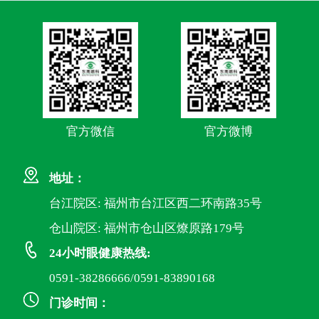
官方微信
官方微博
地址：
台江院区: 福州市台江区西二环南路35号
仓山院区: 福州市仓山区燎原路179号
24小时眼健康热线:
0591-38286666/0591-83890168
门诊时间：