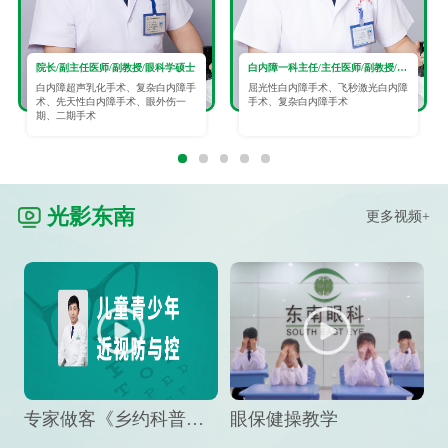
院长/副主任医师/副教授/眼科学硕士
白内障一科主任/主任医师/副教授/眼科学硕士
白内障超声乳化手术、复杂白内障手
屈光性白内障手术、飞秒激光白内障
术、先天性白内障手术、眼外伤一
手术、复杂白内障手术
期、二期手术
光影东南
更多视频+
专家做客《乡约科普》栏目，预防孩子近视竟然这么“简单”
眼保健操教学