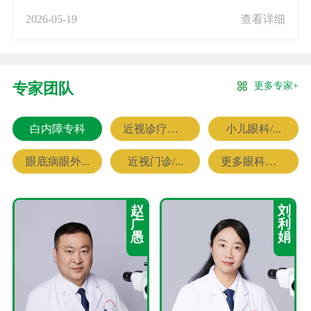
2026-05-19
查看详细
更多专家+
专家团队
白内障专科
近视诊疗专科
小儿眼科/...
眼底病眼外...
近视门诊/...
更多眼科专家
赵
刘
广
利
愚
娟