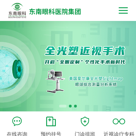
在线咨询
预约挂号
门诊排班
近视诊疗专科