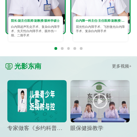
院长/副主任医师/副教授/眼科学硕士
白内障一科主任/主任医师/副教授/眼科学硕士
白内障超声乳化手术、复杂白内障手
屈光性白内障手术、飞秒激光白内障
术、先天性白内障手术、眼外伤一
手术、复杂白内障手术
期、二期手术
光影东南
更多视频+
专家做客《乡约科普》栏目，预防孩子近视竟然这么“简单”
眼保健操教学