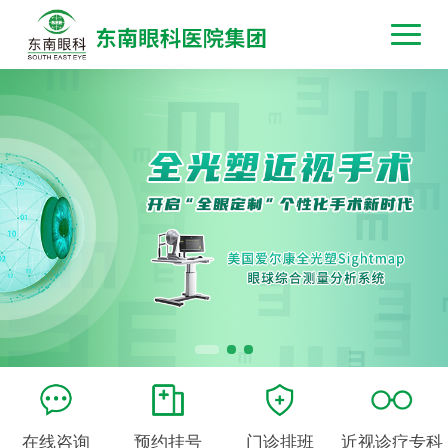
在线咨询
预约挂号
门诊排班
近视诊疗专科