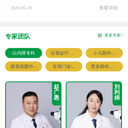
2026-05-19
查看详细
更多专家+
专家团队
白内障专科
近视诊疗专科
小儿眼科/...
眼底病眼外...
近视门诊/...
更多眼科专家
赵
刘
广
利
愚
娟