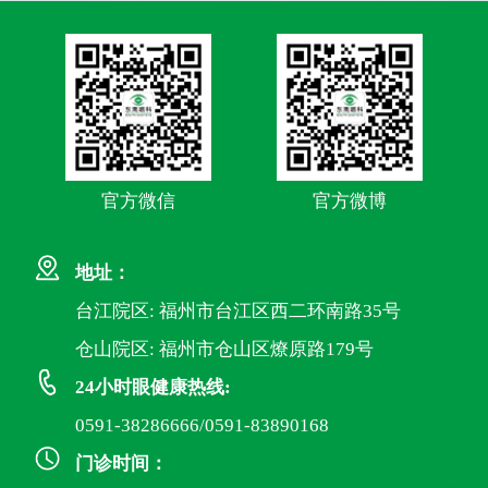
官方微信
官方微博
地址：
台江院区: 福州市台江区西二环南路35号
仓山院区: 福州市仓山区燎原路179号
24小时眼健康热线:
0591-38286666/0591-83890168
门诊时间：