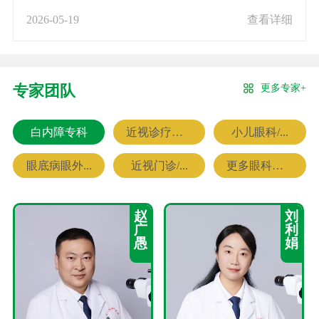
2026-05-19
查看详细
更多专家+
专家团队
白内障专科
近视诊疗专科
小儿眼科/...
眼底病眼外...
近视门诊/...
更多眼科专家
赵
刘
广
利
愚
娟