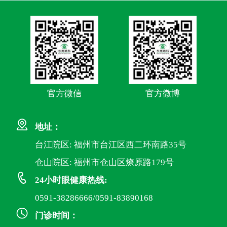
官方微信
官方微博
地址：
台江院区: 福州市台江区西二环南路35号
仓山院区: 福州市仓山区燎原路179号
24小时眼健康热线:
0591-38286666/0591-83890168
门诊时间：