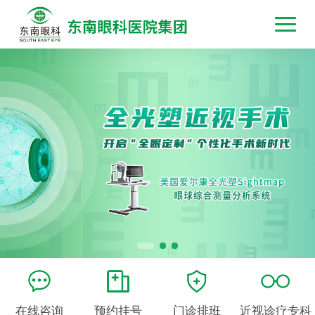
在线咨询
预约挂号
门诊排班
近视诊疗专科