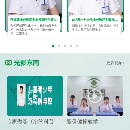
院长/副主任医师/副教授/眼科学硕士
白内障一科主任/主任医师/副教授/眼科学硕士
白内障超声乳化手术、复杂白内障手
屈光性白内障手术、飞秒激光白内障
术、先天性白内障手术、眼外伤一
手术、复杂白内障手术
期、二期手术
光影东南
更多视频+
专家做客《乡约科普》栏目，预防孩子近视竟然这么“简单”
眼保健操教学