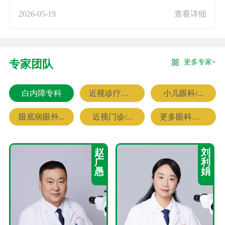
2026-05-19
查看详细
更多专家+
专家团队
白内障专科
近视诊疗专科
小儿眼科/...
眼底病眼外...
近视门诊/...
更多眼科专家
赵
刘
广
利
愚
娟