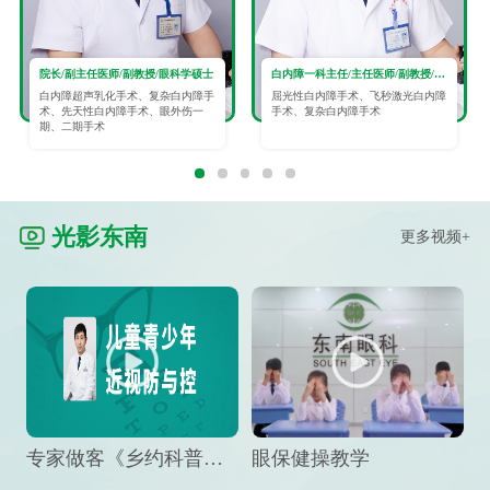
院长/副主任医师/副教授/眼科学硕士
白内障一科主任/主任医师/副教授/眼科学硕士
白内障超声乳化手术、复杂白内障手
屈光性白内障手术、飞秒激光白内障
术、先天性白内障手术、眼外伤一
手术、复杂白内障手术
期、二期手术
光影东南
更多视频+
专家做客《乡约科普》栏目，预防孩子近视竟然这么“简单”
眼保健操教学