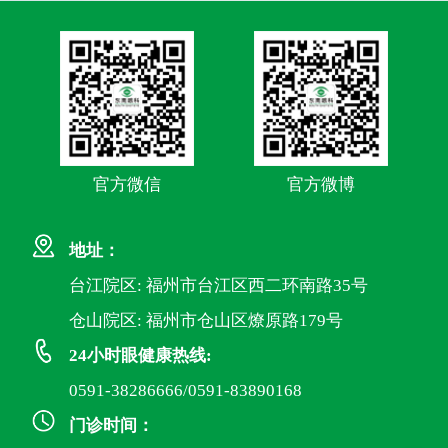
官方微信
官方微博
地址：
台江院区: 福州市台江区西二环南路35号
仓山院区: 福州市仓山区燎原路179号
24小时眼健康热线:
0591-38286666/0591-83890168
门诊时间：