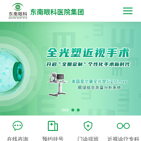
在线咨询
预约挂号
门诊排班
近视诊疗专科