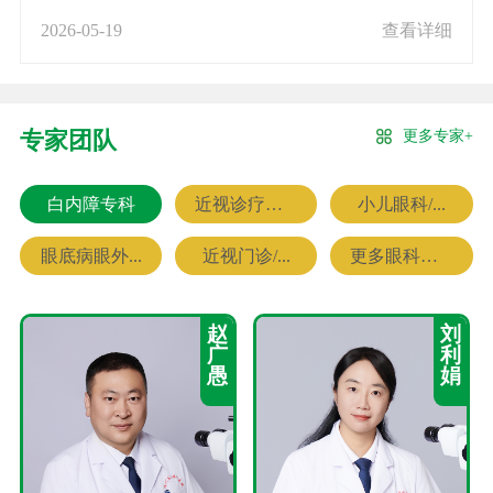
2026-05-19
查看详细
更多专家+
专家团队
白内障专科
近视诊疗专科
小儿眼科/...
眼底病眼外...
近视门诊/...
更多眼科专家
赵
刘
广
利
愚
娟