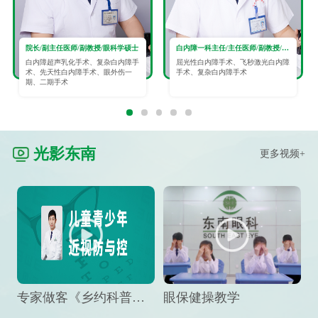
院长/副主任医师/副教授/眼科学硕士
白内障一科主任/主任医师/副教授/眼科学硕士
白内障超声乳化手术、复杂白内障手
屈光性白内障手术、飞秒激光白内障
术、先天性白内障手术、眼外伤一
手术、复杂白内障手术
期、二期手术
光影东南
更多视频+
专家做客《乡约科普》栏目，预防孩子近视竟然这么“简单”
眼保健操教学