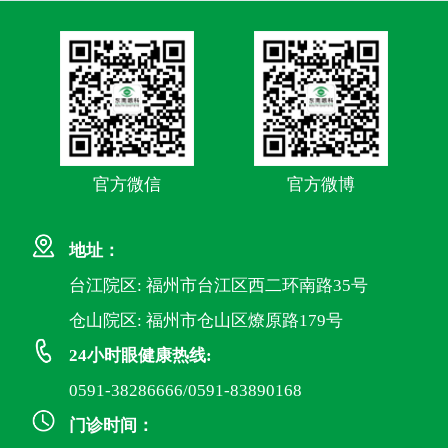
官方微信
官方微博
地址：
台江院区: 福州市台江区西二环南路35号
仓山院区: 福州市仓山区燎原路179号
24小时眼健康热线:
0591-38286666/0591-83890168
门诊时间：