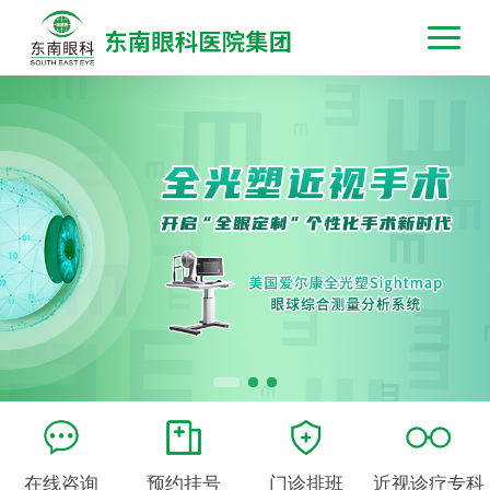
在线咨询
预约挂号
门诊排班
近视诊疗专科