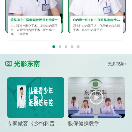
院长/副主任医师/副教授/眼科学硕士
白内障一科主任/主任医师/副教授/眼科学硕士
白内障超声乳化手术、复杂白内障手
屈光性白内障手术、飞秒激光白内障
术、先天性白内障手术、眼外伤一
手术、复杂白内障手术
期、二期手术
光影东南
更多视频+
专家做客《乡约科普》栏目，预防孩子近视竟然这么“简单”
眼保健操教学