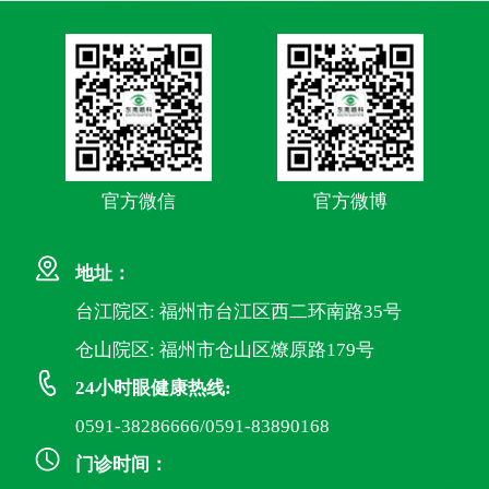
官方微信
官方微博
地址：
台江院区: 福州市台江区西二环南路35号
仓山院区: 福州市仓山区燎原路179号
24小时眼健康热线:
0591-38286666/0591-83890168
门诊时间：