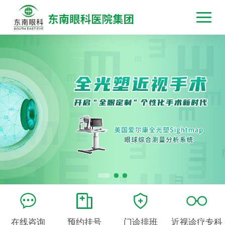
在线咨询
预约挂号
门诊排班
近视诊疗专科