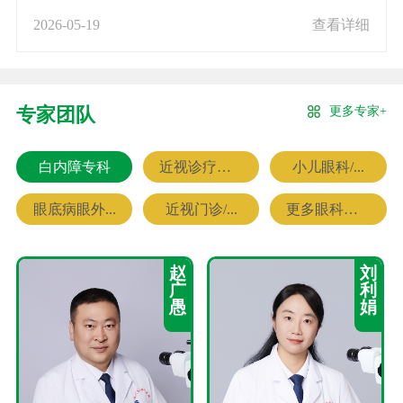
2026-05-19
查看详细
更多专家+
专家团队
白内障专科
近视诊疗专科
小儿眼科/...
眼底病眼外...
近视门诊/...
更多眼科专家
赵
刘
广
利
愚
娟