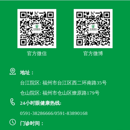
官方微信
官方微博
地址：
台江院区: 福州市台江区西二环南路35号
仓山院区: 福州市仓山区燎原路179号
24小时眼健康热线:
0591-38286666/0591-83890168
门诊时间：