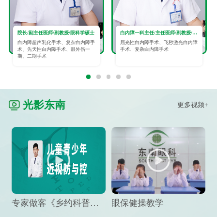
院长/副主任医师/副教授/眼科学硕士
白内障一科主任/主任医师/副教授/眼科学硕士
白内障超声乳化手术、复杂白内障手
屈光性白内障手术、飞秒激光白内障
术、先天性白内障手术、眼外伤一
手术、复杂白内障手术
期、二期手术
光影东南
更多视频+
专家做客《乡约科普》栏目，预防孩子近视竟然这么“简单”
眼保健操教学