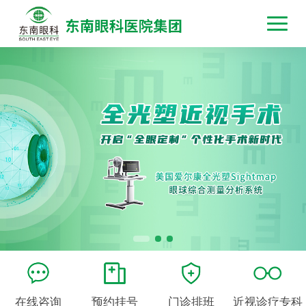
在线咨询
预约挂号
门诊排班
近视诊疗专科