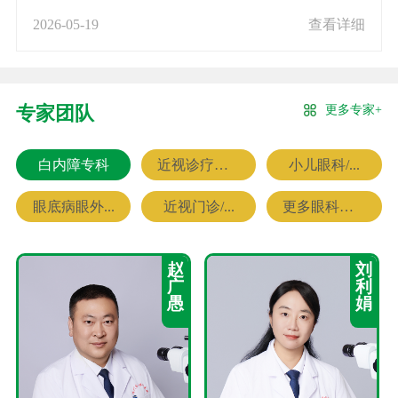
2026-05-19
查看详细
更多专家+
专家团队
白内障专科
近视诊疗专科
小儿眼科/...
眼底病眼外...
近视门诊/...
更多眼科专家
赵
刘
广
利
愚
娟