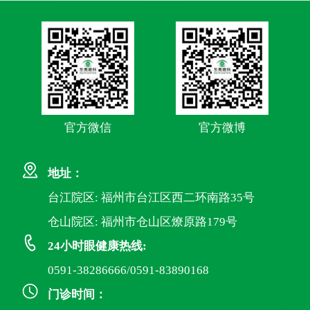
官方微信
官方微博
地址：
台江院区: 福州市台江区西二环南路35号
仓山院区: 福州市仓山区燎原路179号
24小时眼健康热线:
0591-38286666/0591-83890168
门诊时间：