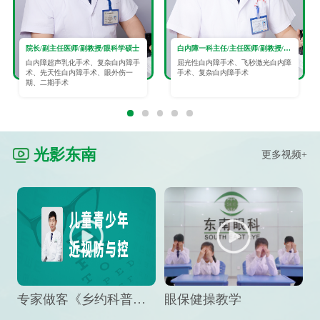
院长/副主任医师/副教授/眼科学硕士
白内障一科主任/主任医师/副教授/眼科学硕士
白内障超声乳化手术、复杂白内障手
屈光性白内障手术、飞秒激光白内障
术、先天性白内障手术、眼外伤一
手术、复杂白内障手术
期、二期手术
光影东南
更多视频+
专家做客《乡约科普》栏目，预防孩子近视竟然这么“简单”
眼保健操教学