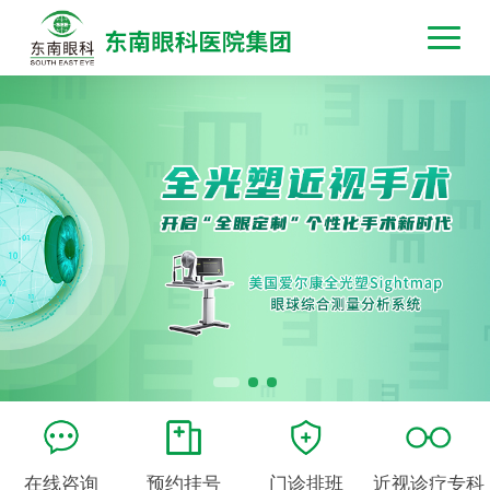
在线咨询
预约挂号
门诊排班
近视诊疗专科