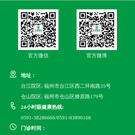
官方微信
官方微博
地址：
台江院区: 福州市台江区西二环南路35号
仓山院区: 福州市仓山区燎原路179号
24小时眼健康热线:
0591-38286666/0591-83890168
门诊时间：