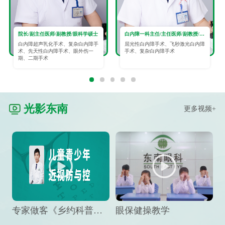
院长/副主任医师/副教授/眼科学硕士
白内障一科主任/主任医师/副教授/眼科学硕士
白内障超声乳化手术、复杂白内障手
屈光性白内障手术、飞秒激光白内障
术、先天性白内障手术、眼外伤一
手术、复杂白内障手术
期、二期手术
光影东南
更多视频+
专家做客《乡约科普》栏目，预防孩子近视竟然这么“简单”
眼保健操教学