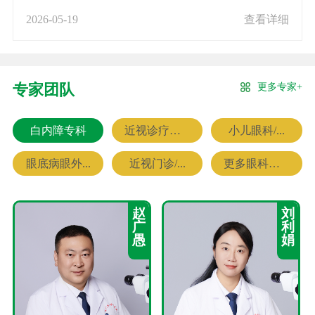
2026-05-19
查看详细
更多专家+
专家团队
白内障专科
近视诊疗专科
小儿眼科/...
眼底病眼外...
近视门诊/...
更多眼科专家
赵
刘
广
利
愚
娟