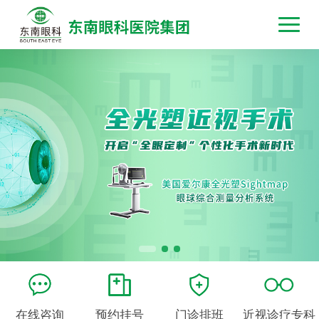
在线咨询
预约挂号
门诊排班
近视诊疗专科