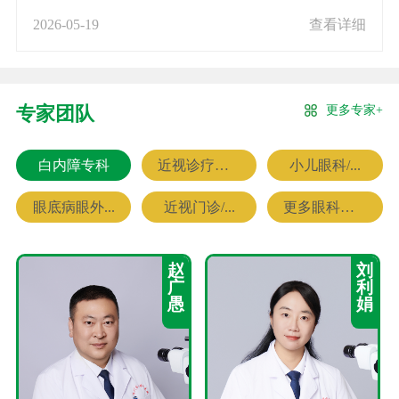
2026-05-19
查看详细
更多专家+
专家团队
白内障专科
近视诊疗专科
小儿眼科/...
眼底病眼外...
近视门诊/...
更多眼科专家
赵
刘
广
利
愚
娟