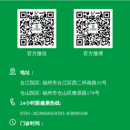
官方微信
官方微博
地址：
台江院区: 福州市台江区西二环南路35号
仓山院区: 福州市仓山区燎原路179号
24小时眼健康热线:
0591-38286666/0591-83890168
门诊时间：