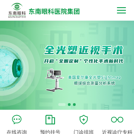
在线咨询
预约挂号
门诊排班
近视诊疗专科