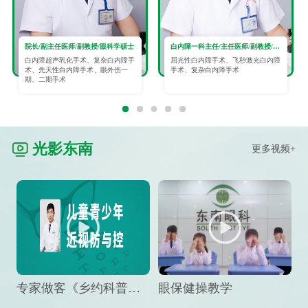
院长/副主任医师/副教授/眼科学硕士
白内障一科主任/主任医师/副教授/眼科学硕士
白内障超声乳化手术、复杂白内障手
屈光性白内障手术、飞秒激光白内障
术、先天性白内障手术、眼外伤一
手术、复杂白内障手术
期、二期手术
光影东南
更多视频+
专家做客《乡约科普》栏目，预防孩子近视竟然这么“简单”
眼保健操教学