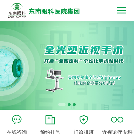
在线咨询
预约挂号
门诊排班
近视诊疗专科