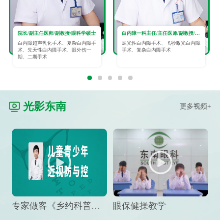
院长/副主任医师/副教授/眼科学硕士
白内障一科主任/主任医师/副教授/眼科学硕士
白内障超声乳化手术、复杂白内障手
屈光性白内障手术、飞秒激光白内障
术、先天性白内障手术、眼外伤一
手术、复杂白内障手术
期、二期手术
光影东南
更多视频+
专家做客《乡约科普》栏目，预防孩子近视竟然这么“简单”
眼保健操教学