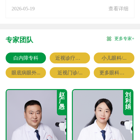
2026-05-19
查看详细
更多专家+
专家团队
白内障专科
近视诊疗专科
小儿眼科/...
眼底病眼外...
近视门诊/...
更多眼科专家
赵
刘
广
利
愚
娟