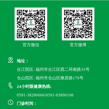
官方微信
官方微博
地址：
台江院区: 福州市台江区西二环南路35号
仓山院区: 福州市仓山区燎原路179号
24小时眼健康热线:
0591-38286666/0591-83890168
门诊时间：