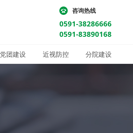
咨询热线
0591-38286666
0591-83890168
党团建设
近视防控
分院建设
化
流
科/医学验光配镜科
科/医学验光配镜科
图
讯
南眼科诊所
医院荣誉
健康科普
眼底病眼外伤科
眼底病眼外伤科
来院路线
防控视频
南京东南眼科医院
聘
科
科
眼表综合科
眼表综合科
眶病科
眶病科
中医眼科
中医眼科
保健科
保健科
白内障三科
白内障三科