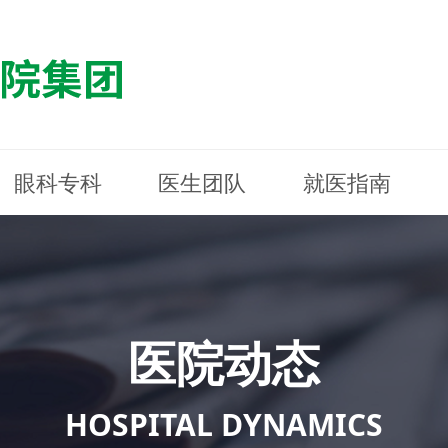
眼科专科
医生团队
就医指南
医院简介
最新动态
白内障专科
白内障专科
门诊指南
防控简介
福清东南眼科医院
医院资质
媒体报道
近视诊疗专科
近视诊疗专科
住院指南
科普知识
连江东南眼科医院
医院文
学术交
小儿眼
小儿眼
住院地
防控资
晋安东
医院环境
光影东南
近视门诊/角膜接触镜科
近视门诊/角膜接触镜科
合肥东南眼科医院
公益活动
老花眼白内障科
老花眼白内障科
佰视佳眼科
医院招
神经眼
神经眼
医院动态
青光眼科
青光眼科
眼眶整形科
眼眶整形科
眼肌眼
眼肌眼
斜弱视科
斜弱视科
HOSPITAL DYNAMICS
眼部整形科
眼部整形科
眼预防
眼预防